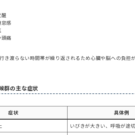
覚醒
倦怠感
気
や頭痛
行き渡らない時間帯が繰り返されるため心臓や脳への負担
候群の主な症状
症状
具体例
止
いびきが大きい、呼吸が途