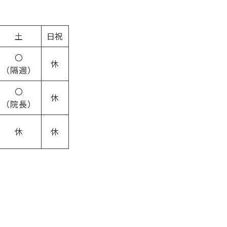
土
日祝
〇
休
（隔週）
〇
休
（院長）
休
休