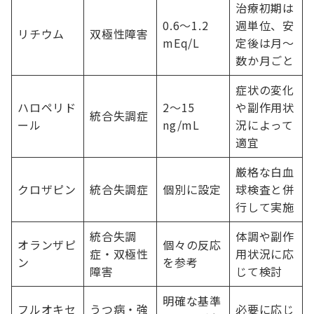
治療初期は
0.6〜1.2
週単位、安
リチウム
双極性障害
mEq/L
定後は月〜
数か月ごと
症状の変化
ハロペリド
2〜15
や副作用状
統合失調症
ール
ng/mL
況によって
適宜
厳格な白血
クロザピン
統合失調症
個別に設定
球検査と併
行して実施
統合失調
体調や副作
オランザピ
個々の反応
症・双極性
用状況に応
ン
を参考
障害
じて検討
明確な基準
フルオキセ
うつ病・強
必要に応じ