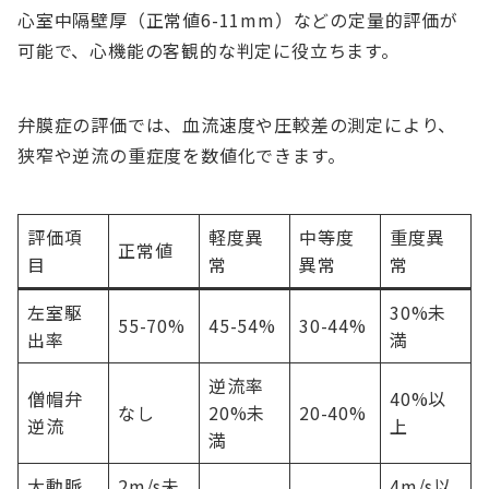
心室中隔壁厚（正常値6-11mm）などの定量的評価が
可能で、心機能の客観的な判定に役立ちます。
弁膜症の評価では、血流速度や圧較差の測定により、
狭窄や逆流の重症度を数値化できます。
評価項
軽度異
中等度
重度異
正常値
目
常
異常
常
左室駆
30%未
55-70%
45-54%
30-44%
出率
満
逆流率
僧帽弁
40%以
なし
20%未
20-40%
逆流
上
満
大動脈
2m/s未
4m/s以