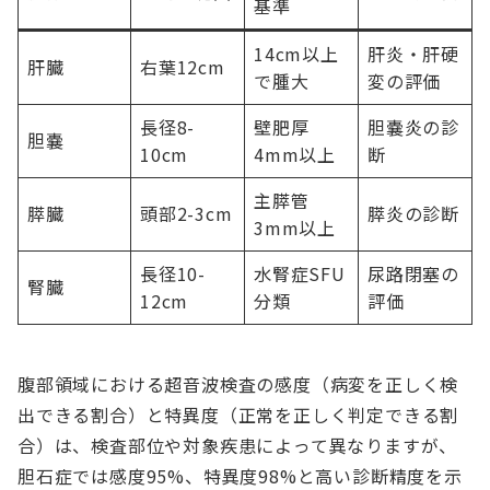
基準
14cm以上
肝炎・肝硬
肝臓
右葉12cm
で腫大
変の評価
長径8-
壁肥厚
胆嚢炎の診
胆嚢
10cm
4mm以上
断
主膵管
膵臓
頭部2-3cm
膵炎の診断
3mm以上
長径10-
水腎症SFU
尿路閉塞の
腎臓
12cm
分類
評価
腹部領域における超音波検査の感度（病変を正しく検
出できる割合）と特異度（正常を正しく判定できる割
合）は、検査部位や対象疾患によって異なりますが、
胆石症では感度95%、特異度98%と高い診断精度を示