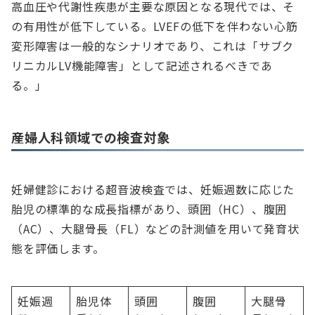
高血圧や代謝性疾患が主要な原因となる現代では、そ
の有用性が低下している。LVEFの低下を伴わない心筋
変形障害は一般的なシナリオであり、これは「サブク
リニカルLV機能障害」として記述されるべきであ
る。」
産婦人科領域での検査対象
妊婦健診における超音波検査では、妊娠週数に応じた
胎児の標準的な成長指標があり、頭囲（HC）、腹囲
（AC）、大腿骨長（FL）などの計測値を用いて発育状
態を評価します。
妊娠週
胎児体
頭囲
腹囲
大腿骨