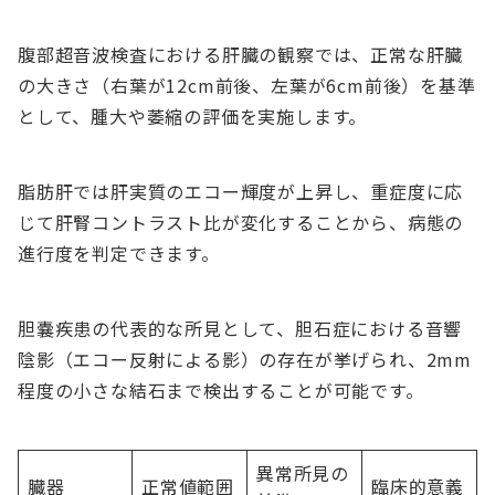
腹部超音波検査における肝臓の観察では、正常な肝臓
の大きさ（右葉が12cm前後、左葉が6cm前後）を基準
として、腫大や萎縮の評価を実施します。
脂肪肝では肝実質のエコー輝度が上昇し、重症度に応
じて肝腎コントラスト比が変化することから、病態の
進行度を判定できます。
胆嚢疾患の代表的な所見として、胆石症における音響
陰影（エコー反射による影）の存在が挙げられ、2mm
程度の小さな結石まで検出することが可能です。
異常所見の
臓器
正常値範囲
臨床的意義