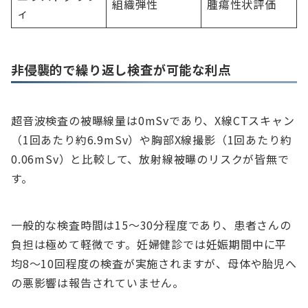
組織弾性
腫瘍性状評価
ィ
非侵襲的で繰り返し検査が可能な利点
超音波検査の被曝線量は0mSvであり、X線CTスキャン
（1回あたり約6.9mSv）や胸部X線撮影（1回あたり約
0.06mSv）と比較して、放射線被曝のリスクが皆無で
す。
一般的な検査時間は15～30分程度であり、患者さんの
負担は極めて軽微です。妊婦健診では妊娠期間中に平
均8～10回程度の検査が実施されますが、母体や胎児へ
の悪影響は報告されていません。