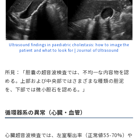
Ultrasound findings in paediatric cholestasis: how to image the
patient and what to look for | Journal of Ultrasound
所見：「胆嚢の超音波検査では、不均一な内容物を認
める。上部および中央部ではさまざまな種類の胆泥
を、下部では微小胆石を認める。」
循環器系の異常（心臓・血管）
心臓超音波検査では、左室駆出率（正常値55-70%）や