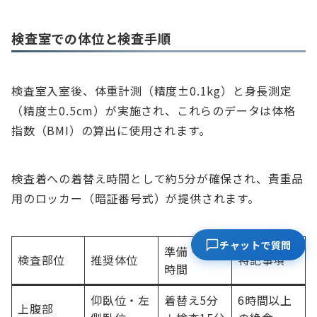
検査室での体位と検査手順
検査室入室後、体重計測（精度±0.1kg）と身長測定
（精度±0.5cm）が実施され、これらのデータは体格
指数（BMI）の算出に使用されます。
検査着への着替え時間として約5分が確保され、貴重品
用のロッカー（暗証番号式）が提供されます。
チャットで質問
準備・所要
検査部位
推奨体位
特記事項
時間
仰臥位・左
着替え5分
6時間以上
上腹部