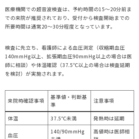
医療機関での超音波検査は、予約時間の15～20分前ま
での来院が推奨されており、受付から検査開始までの
所要時間は通常20～30分程度となっています。
検査に先立ち、看護師による血圧測定（収縮期血圧
140mmHg以上、拡張期血圧90mmHg以上の場合は医
師に相談）や体温確認（37.5℃以上の場合は検査延期
を検討）が実施されます。
基準値・判断基
来院時確認事項
注意事項
準
体温
37.5℃未満
発熱時は延期
140/90mmHg
高値時は医師相
血圧