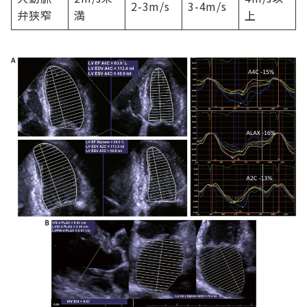
2-3m/s
3-4m/s
弁狭窄
満
上