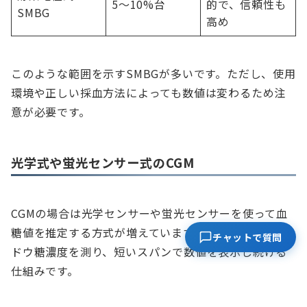
5〜10%台
的で、信頼性も
SMBG
高め
このような範囲を示すSMBGが多いです。ただし、使用
環境や正しい採血方法によっても数値は変わるため注
意が必要です。
光学式や蛍光センサー式のCGM
CGMの場合は光学センサーや蛍光センサーを使って血
糖値を推定する方式が増えています。皮下組織液のブ
チャットで質問
ドウ糖濃度を測り、短いスパンで数値を表示し続ける
仕組みです。