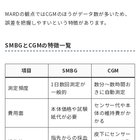
MARDの観点ではCGMのほうがデータ数が多いため、
誤差を把握しやすいという特徴があります。
SMBGとCGMの特徴一覧
項目
SMBG
CGM
1日数回測定が
数分〜数時間お
測定頻度
一般的
きに自動測定
センサー代や本
本体価格や試験
費用面
体の維持費がか
紙代が必要
かる
皮下にセンサー
指先からの採血