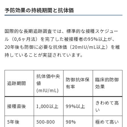
予防効果の持続期間と抗体価
国際的な長期追跡調査では、標準的な接種スケジュー
ル（0,6ヶ月法）を完了した被接種者の95%以上が、
20年後も防御に必要な抗体価（20mIU/mL以上）を維
持していることが実証されています。
抗体価中央
防御抗体保
臨床的防御
追跡期間
値
有率
効果
(mIU/mL)
きわめて高
接種直後
1,000以上
99%以上
い
5年後
500-800
98%
極めて高い