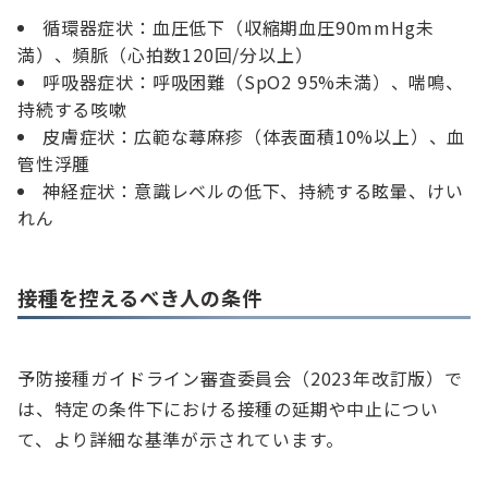
循環器症状：血圧低下（収縮期血圧90mmHg未
満）、頻脈（心拍数120回/分以上）
呼吸器症状：呼吸困難（SpO2 95%未満）、喘鳴、
持続する咳嗽
皮膚症状：広範な蕁麻疹（体表面積10%以上）、血
管性浮腫
神経症状：意識レベルの低下、持続する眩暈、けい
れん
接種を控えるべき人の条件
予防接種ガイドライン審査委員会（2023年改訂版）で
は、特定の条件下における接種の延期や中止につい
て、より詳細な基準が示されています。