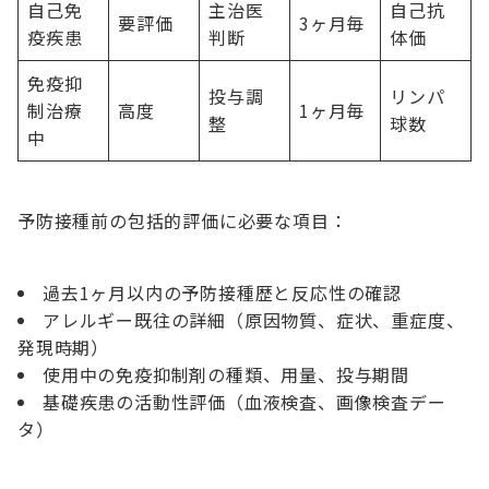
自己免
主治医
自己抗
要評価
3ヶ月毎
疫疾患
判断
体価
免疫抑
投与調
リンパ
制治療
高度
1ヶ月毎
整
球数
中
予防接種前の包括的評価に必要な項目：
過去1ヶ月以内の予防接種歴と反応性の確認
アレルギー既往の詳細（原因物質、症状、重症度、
発現時期）
使用中の免疫抑制剤の種類、用量、投与期間
基礎疾患の活動性評価（血液検査、画像検査デー
タ）