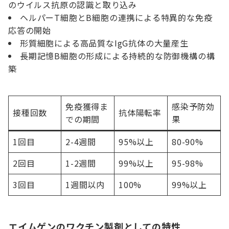
のウイルス抗原の認識と取り込み
ヘルパーT細胞とB細胞の連携による特異的な免疫
応答の開始
形質細胞による高品質なIgG抗体の大量産生
長期記憶B細胞の形成による持続的な防御機構の構
築
免疫獲得ま
感染予防効
接種回数
抗体陽転率
での期間
果
1回目
2-4週間
95%以上
80-90%
2回目
1-2週間
99%以上
95-98%
3回目
1週間以内
100%
99%以上
エイムゲンのワクチン製剤としての特性