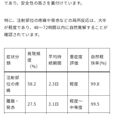
であり、安全性の高さを裏付けています。
特に、注射部位の疼痛や発赤などの局所反応は、大半
が軽度であり、48～72時間以内に自然寛解することが
確認されています。
発現頻
症状分
平均持
重症度
自然軽
度
類
続期間
評価
快率(%)
（%）
注射部
位の疼
58.2
2.3日
軽度
99.8
痛
腫脹・
軽度～
27.5
3.1日
99.5
発赤
中等度