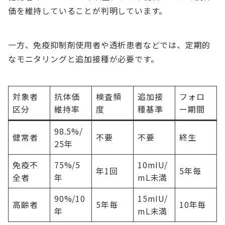
価を維持していることが判明しています。
一方、免疫抑制剤使用者や透析患者などでは、定期的
なモニタリングと追加接種が必要です。
対象者
抗体価
検査頻
追加接
フォロ
区分
維持率
度
種基準
ー期間
98.5%/
健常者
不要
不要
終生
25年
免疫不
75%/5
10mIU/
年1回
5年毎
全者
年
mL未満
90%/10
15mIU/
高齢者
5年毎
10年毎
年
mL未満