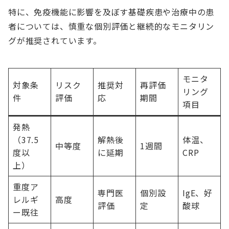
特に、免疫機能に影響を及ぼす基礎疾患や治療中の患
者については、慎重な個別評価と継続的なモニタリン
グが推奨されています。
モニタ
対象条
リスク
推奨対
再評価
リング
件
評価
応
期間
項目
発熱
（37.5
解熱後
体温、
中等度
1週間
度以
に延期
CRP
上）
重度ア
専門医
個別設
IgE、好
レルギ
高度
評価
定
酸球
ー既往