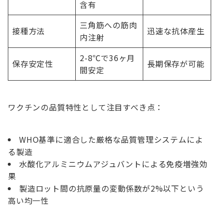
含有
三角筋への筋肉
接種方法
迅速な抗体産生
内注射
2-8℃で36ヶ月
保存安定性
長期保存が可能
間安定
ワクチンの品質特性として注目すべき点：
WHO基準に適合した厳格な品質管理システムによ
る製造
水酸化アルミニウムアジュバントによる免疫増強効
果
製造ロット間の抗原量の変動係数が2%以下という
高い均一性