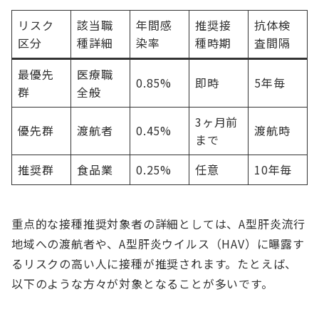
リスク
該当職
年間感
推奨接
抗体検
区分
種詳細
染率
種時期
査間隔
最優先
医療職
0.85%
即時
5年毎
群
全般
3ヶ月前
優先群
渡航者
0.45%
渡航時
まで
推奨群
食品業
0.25%
任意
10年毎
重点的な接種推奨対象者の詳細としては、A型肝炎流行
地域への渡航者や、A型肝炎ウイルス（HAV）に曝露す
るリスクの高い人に接種が推奨されます。たとえば、
以下のような方々が対象となることが多いです。