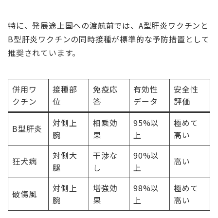
特に、発展途上国への渡航前では、A型肝炎ワクチンと
B型肝炎ワクチンの同時接種が標準的な予防措置として
推奨されています。
併用ワ
接種部
免疫応
有効性
安全性
クチン
位
答
データ
評価
対側上
相乗効
95%以
極めて
B型肝炎
腕
果
上
高い
対側大
干渉な
90%以
狂犬病
高い
腿
し
上
対側上
増強効
98%以
極めて
破傷風
腕
果
上
高い