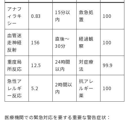
アナフ
15分以
救急処
ィラキ
0.83
100
内
置
シー
血管迷
直後～
経過観
走神経
156
100
30分
察
反射
重度局
24時間
対症療
12.5
99.9
所反応
以内
法
急性ア
抗アレ
2時間以
レルギ
5.2
ルギー
100
内
ー反応
薬
医療機関での緊急対応を要する重要な警告症状：