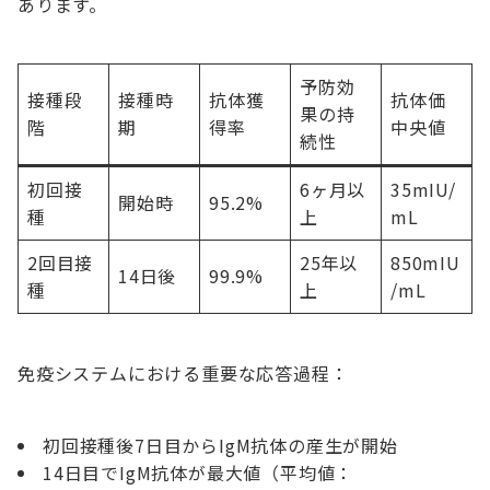
あります。
予防効
接種段
接種時
抗体獲
抗体価
果の持
階
期
得率
中央値
続性
初回接
6ヶ月以
35mIU/
開始時
95.2%
種
上
mL
2回目接
25年以
850mIU
14日後
99.9%
種
上
/mL
免疫システムにおける重要な応答過程：
初回接種後7日目からIgM抗体の産生が開始
14日目でIgM抗体が最大値（平均値：