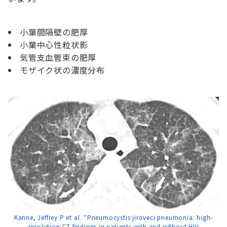
小葉間隔壁の肥厚
小葉中心性粒状影
気管支血管束の肥厚
モザイク状の濃度分布
Kanne, Jeffrey P et al. “Pneumocystis jiroveci pneumonia: high-
resolution CT findings in patients with and without HIV