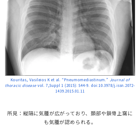
Kouritas, Vasileios K et al. “Pneumomediastinum.”
Journal of
thoracic disease
vol. 7,Suppl 1 (2015): S44-9. doi:10.3978/j.issn.2072-
1439.2015.01.11
所見：縦隔に気腫が広がっており、頚部や鎖骨上窩に
も気腫が認められる。