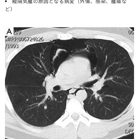
縦隔気腫の原因となる病変（外傷、感染、腫瘍な
ど）