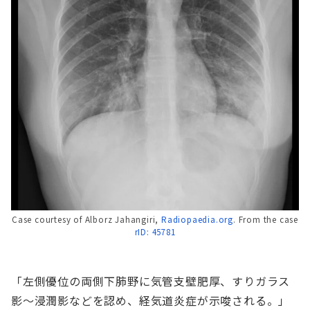
Case courtesy of Alborz Jahangiri,
Radiopaedia.org
. From the case
rID: 45781
「左側優位の両側下肺野に気管支壁肥厚、すりガラス
影～浸潤影などを認め、経気道炎症が示唆される。」