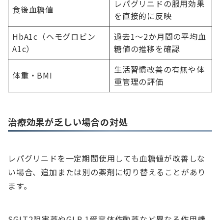
レパグリニドの服用効果
食後血糖値
を直接的に反映
HbA1c（ヘモグロビン
過去1～2か月間の平均血
A1c）
糖値の推移を確認
生活習慣改善の有無や体
体重・BMI
重管理の評価
治療効果が乏しい場合の対処
レパグリニドを一定期間使用しても血糖値が改善しな
い場合、追加または別の薬剤に切り替えることがあり
ます。
SGLT2阻害薬やGLP-1受容体作動薬など異なる作用機