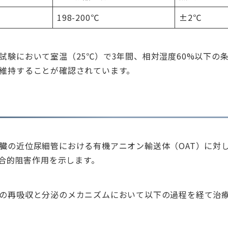
198-200℃
±2℃
試験において室温（25℃）で3年間、相対湿度60%以下の
維持することが確認されています。
臓の近位尿細管における有機アニオン輸送体（OAT）に対して、
競合的阻害作用を示します。
の再吸収と分泌のメカニズムにおいて以下の過程を経て治