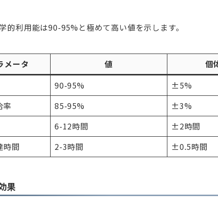
学的利用能は90-95%と極めて高い値を示します。
ラメータ
値
個
90-95%
±5%
合率
85-95%
±3%
6-12時間
±2時間
達時間
2-3時間
±0.5時間
効果