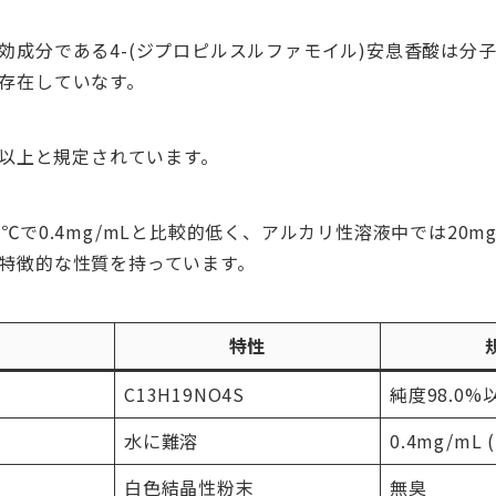
成分である4-(ジプロピルスルファモイル)安息香酸は分子量
存在していなす。
0%以上と規定されています。
℃で0.4mg/mLと比較的低く、アルカリ性溶液中では20m
特徴的な性質を持っています。
目
特性
C13H19NO4S
純度98.0%
水に難溶
0.4mg/mL 
白色結晶性粉末
無臭