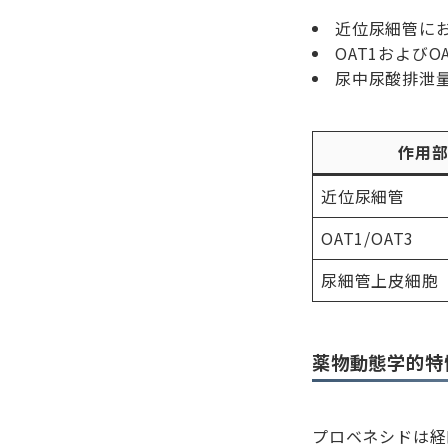
近位尿細管に
OAT1およびO
尿中尿酸排泄量
作用
近位尿細管
OAT1/OAT3
尿細管上皮細胞
薬物動態学的特
プロベネシドは経