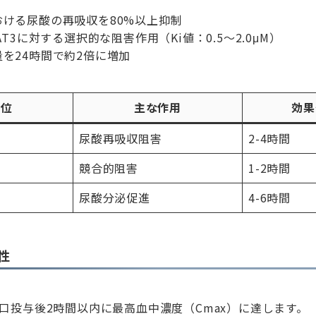
おける尿酸の再吸収を80%以上抑制
AT3に対する選択的な阻害作用（Ki値：0.5〜2.0μM）
を24時間で約2倍に増加
部位
主な作用
効果
尿酸再吸収阻害
2-4時間
競合的阻害
1-2時間
尿酸分泌促進
4-6時間
性
口投与後2時間以内に最高血中濃度（Cmax）に達します。