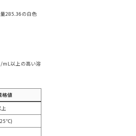
285.36の白色
g/mL以上の高い溶
規格値
以上
(25℃)