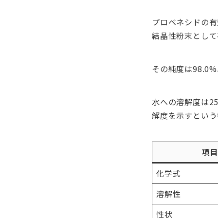
プロベネシドの有効
結晶性粉末として
その純度は98.
水への溶解度は25
解度を示すという
項
化学式
溶解性
性状