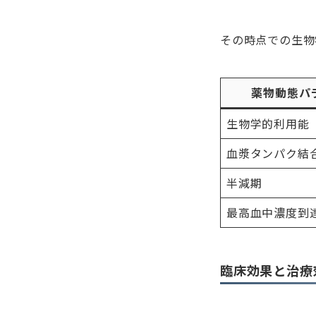
その時点での生物
薬物動態パ
生物学的利用能
血漿タンパク結
半減期
最高血中濃度到
臨床効果と治療