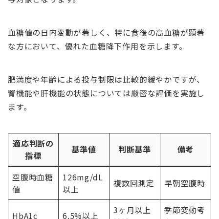
血糖値の日内変動が著しく、特に食後の高血糖が顕著
な方において、優れた血糖降下作用を示します。
肥満度や年齢による投与制限は比較的緩やかですが、
腎機能や肝機能の状態については厳密な評価を実施し
ます。
適応判断の
基準値
判断基準
備考
指標
空腹時血糖
126mg/dL
複数回測定
早朝空腹時
値
以上
3ヶ月以上
季節変動考
HbA1c
6.5%以上