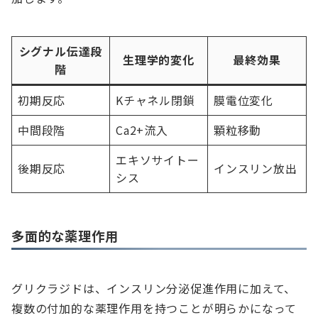
シグナル伝達段
生理学的変化
最終効果
階
初期反応
Kチャネル閉鎖
膜電位変化
中間段階
Ca2+流入
顆粒移動
エキソサイトー
後期反応
インスリン放出
シス
多面的な薬理作用
グリクラジドは、インスリン分泌促進作用に加えて、
複数の付加的な薬理作用を持つことが明らかになって