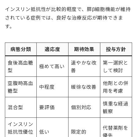
インスリン抵抗性が比較的軽度で、膵β細胞機能が維持
されている症例では、良好な治療反応が期待できま
す。
病態分類
適応度
期待効果
投与方針
食後高血糖
速やかな改
第一選択と
極めて高い
型
善
して検討
空腹時高血
他剤との併
中程度
緩徐な改善
糖型
用を考慮
慎重な経過
混合型
要評価
個別対応
観察
インスリン
代替薬剤を
抵抗性優位
低い
限定的
優先