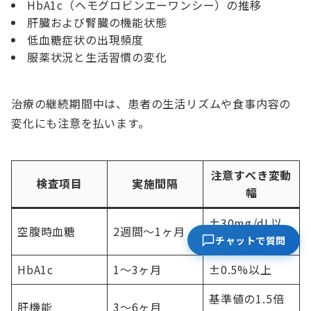
HbA1c（ヘモグロビンエーワンシー）の推移
肝臓および腎臓の機能状態
低血糖症状の出現頻度
服薬状況と生活習慣の変化
治療の継続期間中は、患者の生活リズムや食事内容の
変化にも注意を払います。
注意すべき変動
検査項目
実施間隔
幅
±30mg/dL以
空腹時血糖
2週間〜1ヶ月
上
チャットで質問
HbA1c
1〜3ヶ月
±0.5%以上
基準値の1.5倍
肝機能
3〜6ヶ月