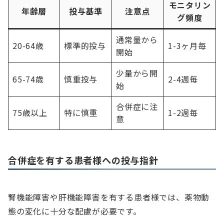
モニタリン
年齢層
投与基準
注意点
グ頻度
通常量から
20-64歳
標準的投与
1-3ヶ月毎
開始
少量から開
65-74歳
慎重投与
2-4週毎
始
合併症に注
75歳以上
特に慎重
1-2週毎
意
合併症を有する患者様への投与指針
腎機能障害や肝機能障害を有する患者様では、薬物動
態の変化に十分な配慮が必要です。