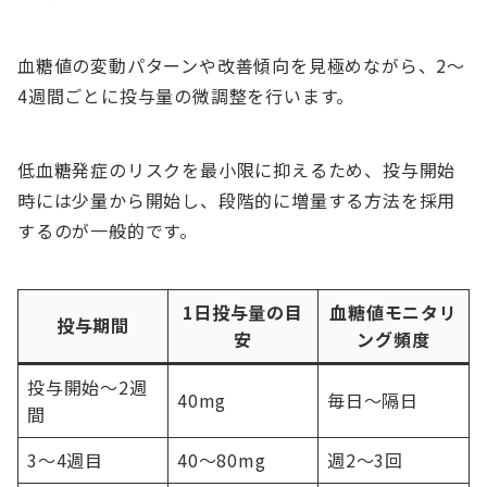
血糖値の変動パターンや改善傾向を見極めながら、2〜
4週間ごとに投与量の微調整を行います。
低血糖発症のリスクを最小限に抑えるため、投与開始
時には少量から開始し、段階的に増量する方法を採用
するのが一般的です。
1日投与量の目
血糖値モニタリ
投与期間
安
ング頻度
投与開始〜2週
40mg
毎日〜隔日
間
3〜4週目
40〜80mg
週2〜3回