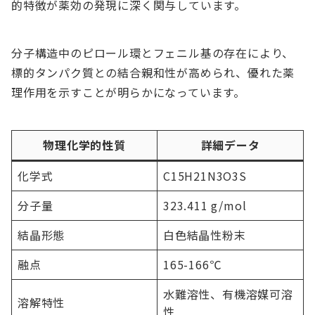
的特徴が薬効の発現に深く関与しています。
分子構造中のピロール環とフェニル基の存在により、
標的タンパク質との結合親和性が高められ、優れた薬
理作用を示すことが明らかになっています。
物理化学的性質
詳細データ
化学式
C15H21N3O3S
分子量
323.411 g/mol
結晶形態
白色結晶性粉末
融点
165-166℃
水難溶性、有機溶媒可溶
溶解特性
性