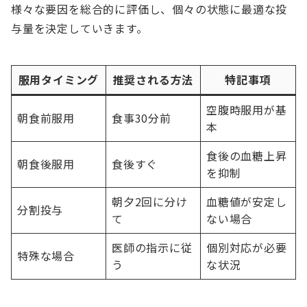
様々な要因を総合的に評価し、個々の状態に最適な投
与量を決定していきます。
服用タイミング
推奨される方法
特記事項
空腹時服用が基
朝食前服用
食事30分前
本
食後の血糖上昇
朝食後服用
食後すぐ
を抑制
朝夕2回に分け
血糖値が安定し
分割投与
て
ない場合
医師の指示に従
個別対応が必要
特殊な場合
う
な状況