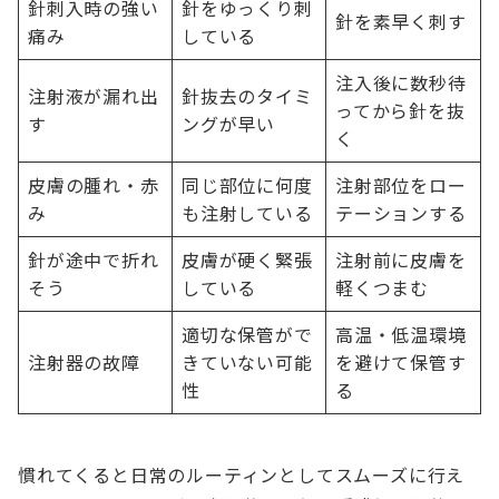
針刺入時の強い
針をゆっくり刺
針を素早く刺す
痛み
している
注入後に数秒待
注射液が漏れ出
針抜去のタイミ
ってから針を抜
す
ングが早い
く
皮膚の腫れ・赤
同じ部位に何度
注射部位をロー
み
も注射している
テーションする
針が途中で折れ
皮膚が硬く緊張
注射前に皮膚を
そう
している
軽くつまむ
適切な保管がで
高温・低温環境
注射器の故障
きていない可能
を避けて保管す
性
る
慣れてくると日常のルーティンとしてスムーズに行え