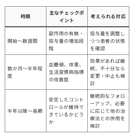
主なチェックポ
時期
考えられる対応
イント
副作用の有無・
投与量を調整し
開始～数週間
投与量の増加段
つつ患者の状態
階
を確認
効果があれば継
血糖値、体重、
数か月～半年程
続、不十分なら
生活習慣病指標
度
変更・中止も検
の改善度
討
継続的なフォロ
安定したコント
ーアップ、必要
ロールが維持で
半年以降～長期
に応じて他の治
きているかどう
療法との併用を
か
検討