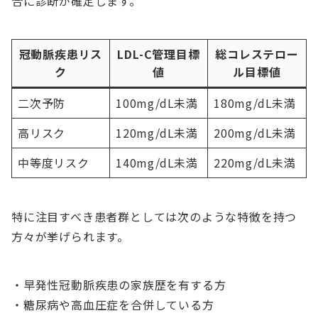
合に診断が確定します。
冠動脈疾患リス
LDL-C管理目標
総コレステロー
ク
値
ル目標値
二次予防
100mg/dL未満
180mg/dL未満
高リスク
120mg/dL未満
200mg/dL未満
中等度リスク
140mg/dL未満
220mg/dL未満
特に注目すべき患者群としては次のような特徴を持つ
方々が挙げられます。
・早発性冠動脈疾患の家族歴を有する方
・糖尿病や高血圧症を合併している方