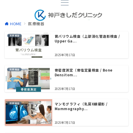
HOME
医療機器
医療機器
胃バリウム検査（上部消化管造影検査 /
Upper Ga...
2025年7月17日
医療機器
骨密度測定（骨塩定量検査 / Bone
Densitom...
2025年7月17日
医療機器
マンモグラフィ（乳房X線撮影 /
Mammography...
2025年7月17日