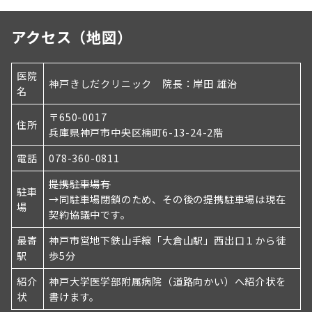
の
ペ
アクセス（地図）
ー
ジ
医院
神戸きしだクリニック 院長：岸田 雄治
名
送
り
〒650-0017
住所
兵庫県神戸市中央区楠町6-13-24-2階
電話
078-360-0811
提携駐車場有
駐車
→同駐車場閉鎖のため、その後の提携駐車場は現在
場
契約協議中です。
最寄
神戸市営地下鉄山手線「大倉山駅」西出口１から徒
駅
歩5分
紹介
神戸大学医学部附属病院（道路向かい）へ紹介状を
状
書けます。