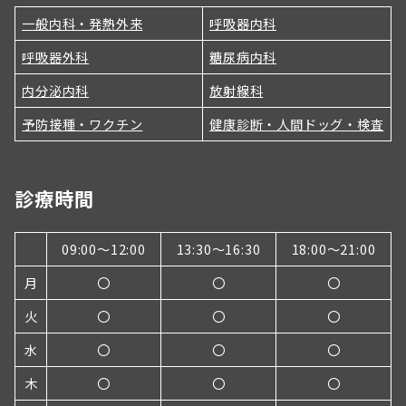
一般内科・発熱外来
呼吸器内科
呼吸器外科
糖尿病内科
内分泌内科
放射線科
予防接種・ワクチン
健康診断・人間ドッグ・検査
診療時間
09:00～12:00
13:30～16:30
18:00〜21:00
月
〇
〇
〇
火
〇
〇
〇
水
〇
〇
〇
木
〇
〇
〇