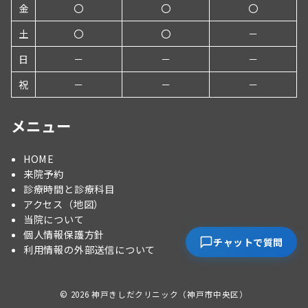
金
〇
〇
〇
土
〇
〇
－
日
－
－
－
祝
－
－
－
メニュー
HOME
来院予約
診療時間と診療科目
アクセス（地図）
当院について
個人情報保護方針
チャットで質問
利用情報の外部送信について
© 2026
神戸きしだクリニック（神戸市中央区）