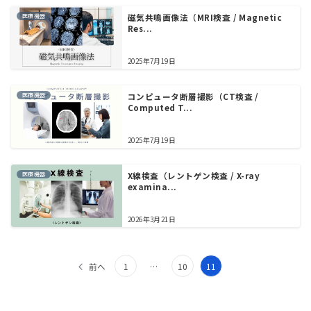
医療機器
磁気共鳴画像法（MRI検査 / Magnetic
Res...
2025年7月19日
医療機器
コンピュータ断層撮影（CT検査 /
Computed T...
2025年7月19日
医療機器
X線検査（レントゲン検査 / X-ray
examina...
2026年3月21日
投
前へ
1
…
10
11
稿