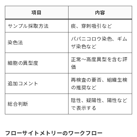
項目
内容
サンプル採取方法
痰、穿刺吸引など
パパニコロウ染色、ギム
染色法
ザ染色など
正常〜高度異型を含む評
細胞の異型度
価
再検査の要否、組織生検
追加コメント
の推奨など
陰性、疑陽性、陽性など
総合判断
で表示する
フローサイトメトリーのワークフロー