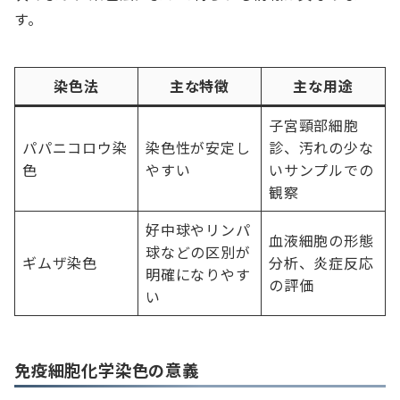
す。
染色法
主な特徴
主な用途
子宮頸部細胞
パパニコロウ染
染色性が安定し
診、汚れの少な
色
やすい
いサンプルでの
観察
好中球やリンパ
血液細胞の形態
球などの区別が
ギムザ染色
分析、炎症反応
明確になりやす
の評価
い
免疫細胞化学染色の意義