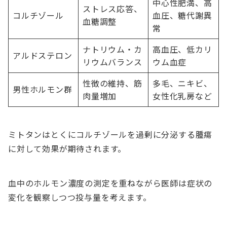
中心性肥満、高
ストレス応答、
コルチゾール
血圧、糖代謝異
血糖調整
常
ナトリウム・カ
高血圧、低カリ
アルドステロン
リウムバランス
ウム血症
性徴の維持、筋
多毛、ニキビ、
男性ホルモン群
肉量増加
女性化乳房など
ミトタンはとくにコルチゾールを過剰に分泌する腫瘍
に対して効果が期待されます。
血中のホルモン濃度の測定を重ねながら医師は症状の
変化を観察しつつ投与量を考えます。