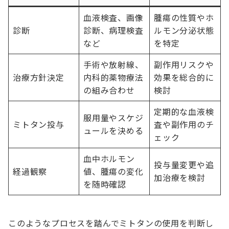
血液検査、画像
腫瘍の性質やホ
診断
診断、病理検査
ルモン分泌状態
など
を特定
手術や放射線、
副作用リスクや
治療方針決定
内科的薬物療法
効果を総合的に
の組み合わせ
検討
定期的な血液検
服用量やスケジ
ミトタン投与
査や副作用のチ
ュールを決める
ェック
血中ホルモン
投与量変更や追
経過観察
値、腫瘍の変化
加治療を検討
を随時確認
このようなプロセスを踏んでミトタンの使用を判断し