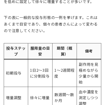
を低めに設定して徐々に増量することが多いです。
下の表に一般的な投与形態の一例を挙げます。これは
あくまで目安であり、個々の患者さんによって変わる
ので注意してください。
投与ステッ
服用量の目
期間（概
備考
プ
安
算）
副作用を見
1日2～3回
1～2週間程
極めながら
初期投与
に分割投与
度
少量から開
始
血中濃度を
数週間～数
増量調整
徐々に増量
測定しつつ
か月
調整