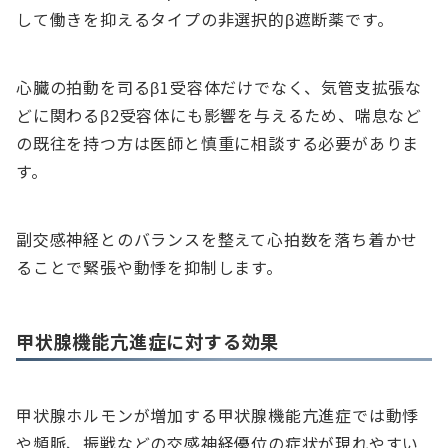
して働きを抑えるタイプの非選択的β遮断薬です。
心臓の拍動を司るβ1受容体だけでなく、気管支拡張な
どに関わるβ2受容体にも影響を与えるため、喘息など
の既往を持つ方は医師と慎重に相談する必要がありま
す。
副交感神経とのバランスを整えて心拍数を落ち着かせ
ることで緊張や動悸を抑制します。
甲状腺機能亢進症に対する効果
甲状腺ホルモンが増加する甲状腺機能亢進症では動悸
や頻脈、振戦などの交感神経優位の症状が現れやすい