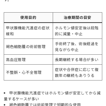
使用目的
治療期間の目安
甲状腺機能亢進症の症状
ホルモン値安定後は段階
緩和
的に減量・中止
手術終了後、術後経過を
褐色細胞腫の術前管理
見ながら中止
高血圧管理
長期継続する場合が多い
症状や合併症に応じて複
不整脈・心不全管理
数年の継続もありうる
甲状腺機能亢進症ではホルモン値が安定してから減
量するケースが多い
褐色細胞腫では術前管理で短期的な使用