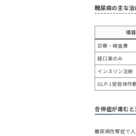
糖尿病の主な治
項
診察・検査費
経口薬のみ
インスリン注射
GLP-1受容体作
合併症が進むと
糖尿病性腎症で人