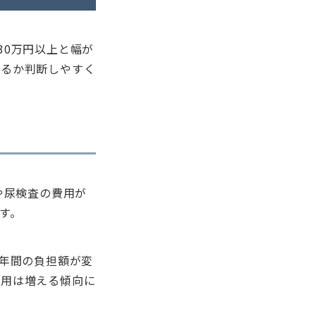
30万円以上と幅が
きるか判断しやすく
や尿検査の費用が
です。
て年間の負担額が変
費用は増える傾向に