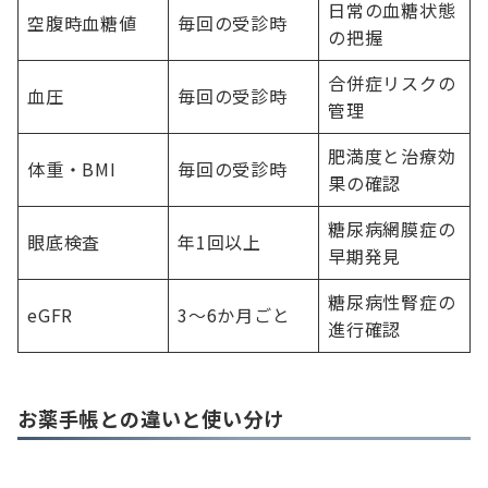
日常の血糖状態
空腹時血糖値
毎回の受診時
の把握
合併症リスクの
血圧
毎回の受診時
管理
肥満度と治療効
体重・BMI
毎回の受診時
果の確認
糖尿病網膜症の
眼底検査
年1回以上
早期発見
糖尿病性腎症の
eGFR
3〜6か月ごと
進行確認
お薬手帳との違いと使い分け