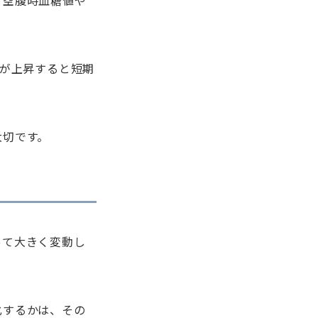
く空腹時血糖値や
値が上昇すると短期
大切です。
って大きく変動し
化するかは、その