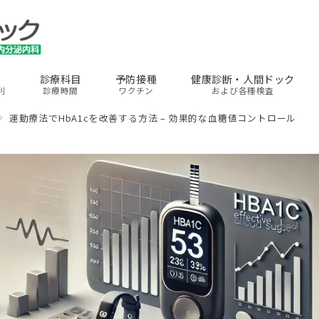
診療科目
予防接種
健康診断・人間ドック
利
診療時間
ワクチン
および各種検査
運動療法でHbA1cを改善する方法 – 効果的な血糖値コントロール