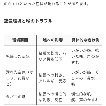
のかすれといった症状が現れることがあります。
空気環境と喉のトラブル
環境要因
喉への影響
具体的な症状例
いがいが感、乾
粘膜の乾燥、バ
乾燥した空気
いた咳、声のか
リア機能低下
すれ
汚れた空気（ホ
いがいが感、く
粘膜への刺激、
コリ、花粉な
しゃみ、鼻水、
アレルギー反応
ど）
咳
粘膜への慢性的
慢性的な咳、
タバコの煙
な刺激、炎症
痰、声のかすれ