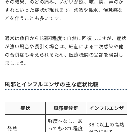
その結果、のどの痛み、いがいが感、咳、痰、声のか
すれといった症状が現れます。発熱や鼻水、倦怠感な
どを伴うことも多いです。
通常は数日から1週間程度で自然に回復しますが、症状
が強い場合や長引く場合は、細菌による二次感染や他
の合併症も考えられるため、医療機関の受診を検討し
ましょう。
風邪とインフルエンザの主な症状比較
症状
風邪症候群
インフルエンザ
軽度～なし、あ
38℃以上の高熱
発熱
っても38℃程度
が急に出る