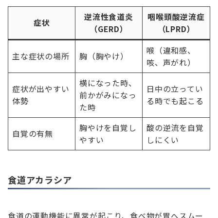
逆流性食道炎
咽喉頭酸逆流症
症状
（GERD）
（LPRD）
喉（違和感、
主な症状の場所
胸（胸やけ）
咳、声がれ）
横になった時、
症状が出やすい
日中の立ってい
前かがみになっ
体勢
る時でも起こる
た時
胸やけを自覚し
酸の逆流を自覚
自覚の有無
やすい
しにくい
食道アカラシア
食道の運動機能に異常が起こり、食べ物が胃へスムー