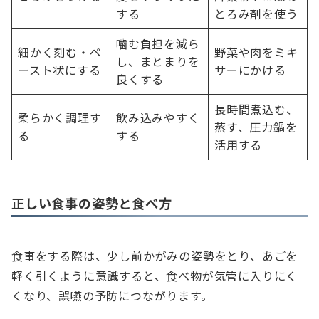
する
とろみ剤を使う
噛む負担を減ら
細かく刻む・ペ
野菜や肉をミキ
し、まとまりを
ースト状にする
サーにかける
良くする
長時間煮込む、
柔らかく調理す
飲み込みやすく
蒸す、圧力鍋を
る
する
活用する
正しい食事の姿勢と食べ方
食事をする際は、少し前かがみの姿勢をとり、あごを
軽く引くように意識すると、食べ物が気管に入りにく
くなり、誤嚥の予防につながります。