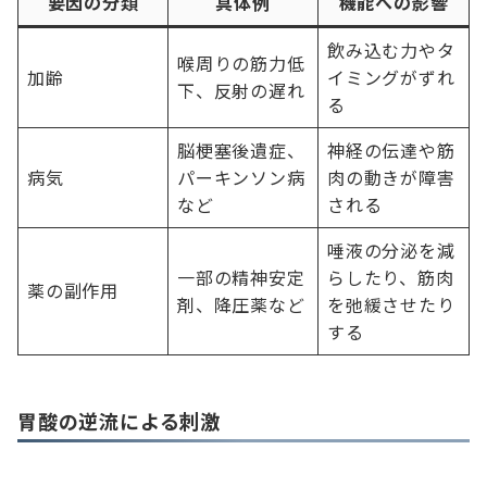
要因の分類
具体例
機能への影響
飲み込む力やタ
喉周りの筋力低
加齢
イミングがずれ
下、反射の遅れ
る
脳梗塞後遺症、
神経の伝達や筋
病気
パーキンソン病
肉の動きが障害
など
される
唾液の分泌を減
一部の精神安定
らしたり、筋肉
薬の副作用
剤、降圧薬など
を弛緩させたり
する
胃酸の逆流による刺激