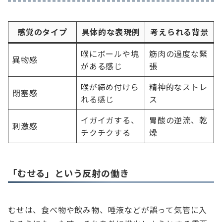
感覚のタイプ
具体的な表現例
考えられる背景
喉にボールや塊
筋肉の過度な緊
異物感
がある感じ
張
喉が締め付けら
精神的なストレ
閉塞感
れる感じ
ス
イガイガする、
胃酸の逆流、乾
刺激感
チクチクする
燥
「むせる」という反射の働き
むせは、食べ物や飲み物、唾液などが誤って気管に入