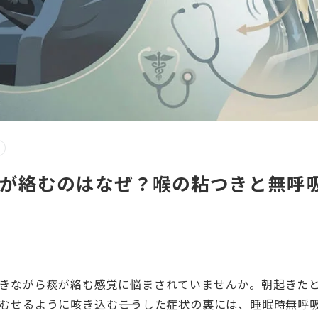
が絡むのはなぜ？喉の粘つきと無呼
きながら痰が絡む感覚に悩まされていませんか。朝起きた
むせるように咳き込む――こうした症状の裏には、睡眠時無呼