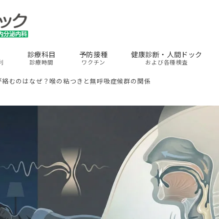
診療科目
予防接種
健康診断・人間ドック
利
診療時間
ワクチン
および各種検査
が絡むのはなぜ？喉の粘つきと無呼吸症候群の関係