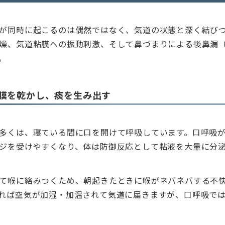
が同時に起こるのは偶然ではなく、気道の状態と深く結び
燥、気道粘膜への振動刺激、そして鼻づまりによる後鼻漏（
。
膜を乾かし、痰を生み出す
多くは、寝ている間に口を開けて呼吸しています。口呼吸
ジを受けやすくなり、体は防御反応として粘液を大量に分
て喉に絡みつくため、朝起きたときに喉がネバネバする不
れば空気が加湿・加温されて気道に届きますが、口呼吸で