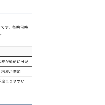
音です。毎晩何時
す。
粘液が過剰に分泌
ら粘液が増加
が溜まりやすい