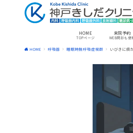
HOME
来院予約
TOPページ
WEB問診も便
HOME
呼吸器
睡眠時無呼吸症候群
いびきに痰