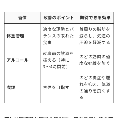
習慣
改善のポイント
期待できる効果
適度な運動とバ
首周りの脂肪を
体重管理
ランスの取れた
減らし、気道の
食事
圧迫を軽減する
就寝前の飲酒を
のどの筋肉の過
アルコール
控える（特に
度な弛緩を防ぐ
3〜4時間前）
のどの炎症や腫
れを抑え、気道
喫煙
禁煙を目指す
の通りを良くす
る