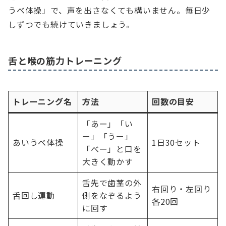
うべ体操」で、声を出さなくても構いません。毎日少
しずつでも続けていきましょう。
舌と喉の筋力トレーニング
トレーニング名
方法
回数の目安
「あー」「い
ー」「うー」
あいうべ体操
1日30セット
「べー」と口を
大きく動かす
舌先で歯茎の外
右回り・左回り
舌回し運動
側をなぞるよう
各20回
に回す