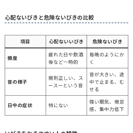
心配ないびきと危険ないびきの比較
項目
心配ないいびき
危険ないびき
疲れた日や飲酒
毎晩のようにか
頻度
後など一時的
く
音が大きい、途
規則正しい、ス
音の様子
中で止まる、む
ースーという音
せる
強い眠気、倦怠
日中の症状
特にない
感、集中力低下