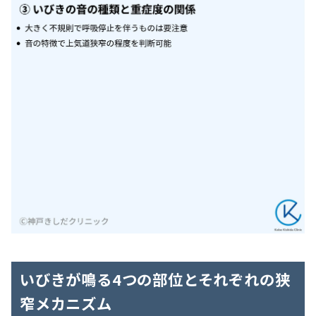
いびきが鳴る4つの部位とそれぞれの狭
窄メカニズム