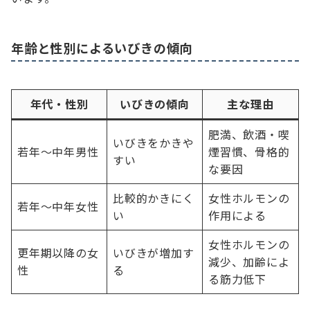
年齢と性別によるいびきの傾向
年代・性別
いびきの傾向
主な理由
肥満、飲酒・喫
いびきをかきや
若年〜中年男性
煙習慣、骨格的
すい
な要因
比較的かきにく
女性ホルモンの
若年〜中年女性
い
作用による
女性ホルモンの
更年期以降の女
いびきが増加す
減少、加齢によ
性
る
る筋力低下