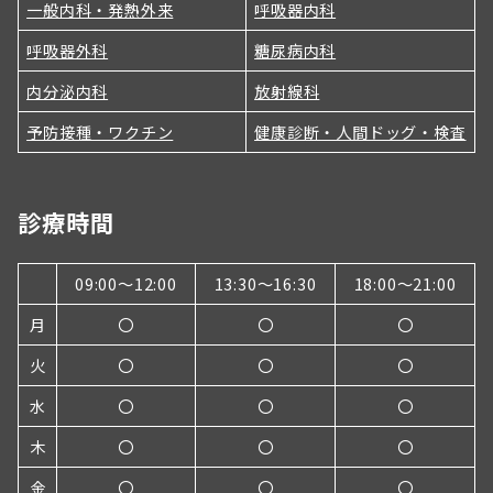
一般内科・発熱外来
呼吸器内科
呼吸器外科
糖尿病内科
内分泌内科
放射線科
予防接種・ワクチン
健康診断・人間ドッグ・検査
診療時間
09:00～12:00
13:30～16:30
18:00〜21:00
月
〇
〇
〇
火
〇
〇
〇
水
〇
〇
〇
木
〇
〇
〇
金
〇
〇
〇