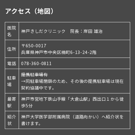
ペ
アクセス（地図）
ー
ジ
医院
神戸きしだクリニック 院長：岸田 雄治
名
送
り
〒650-0017
住所
兵庫県神戸市中央区楠町6-13-24-2階
電話
078-360-0811
提携駐車場有
駐車
→同駐車場閉鎖のため、その後の提携駐車場は現在
場
契約協議中です。
最寄
神戸市営地下鉄山手線「大倉山駅」西出口１から徒
駅
歩5分
紹介
神戸大学医学部附属病院（道路向かい）へ紹介状を
状
書けます。