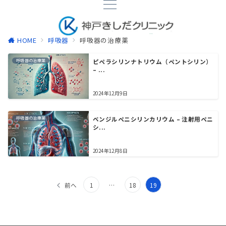
HOME
呼吸器
呼吸器の治療薬
呼吸器の治療薬
ピペラシリンナトリウム（ペントシリン）
– ...
2024年12月9日
呼吸器の治療薬
ベンジルペニシリンカリウム – 注射用ペニ
シ...
2024年12月8日
投
前へ
1
…
18
19
稿
の