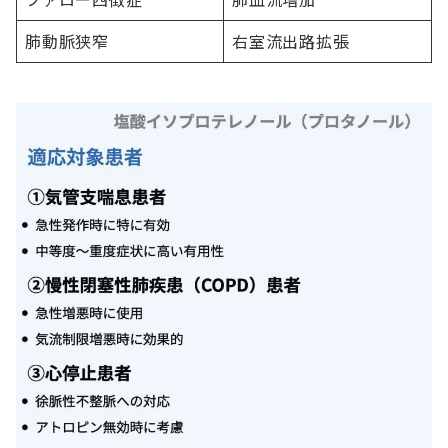
肺動脈狭窄
右室流出路拡張