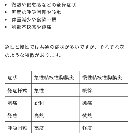
微熱や倦怠感などの全身症状
軽度の呼吸困難や咳嗽
体重減少や食欲不振
胸部不快感や鈍痛
急性と慢性では共通の症状が多いですが、それぞれ次
のような特徴があります。
症状
急性結核性胸膜炎
慢性結核性胸膜炎
発症様式
急性
緩徐
胸痛
鋭利
鈍痛
発熱
高熱
微熱
呼吸困難
高度
軽度