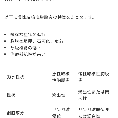
以下に慢性結核性胸膜炎の特徴をまとめます。
緩徐な症状の進行
胸膜の肥厚、石灰化、癒着
呼吸機能の低下
治療抵抗性が高い
急性結核
慢性結核性胸膜
胸水性状
性胸膜炎
炎
滲出性または漿
性状
滲出性
液性
リンパ球
リンパ球優位ま
細胞成分
優位
たは混合性