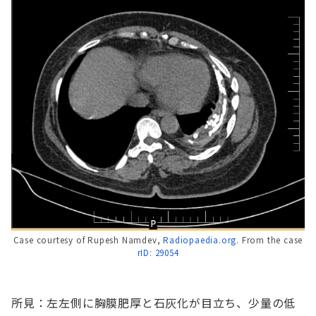
Case courtesy of Rupesh Namdev,
Radiopaedia.org
. From the case
rID: 29054
所見：左左側に胸膜肥厚と石灰化が目立ち、少量の低