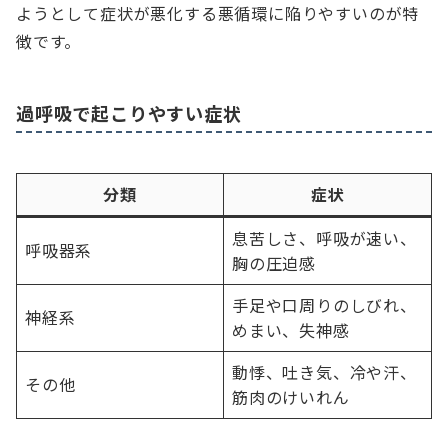
ようとして症状が悪化する悪循環に陥りやすいのが特
徴です。
過呼吸で起こりやすい症状
分類
症状
息苦しさ、呼吸が速い、
呼吸器系
胸の圧迫感
手足や口周りのしびれ、
神経系
めまい、失神感
動悸、吐き気、冷や汗、
その他
筋肉のけいれん