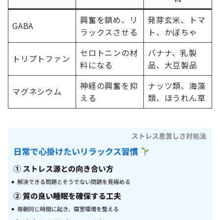
興奮を鎮め、リ
発芽玄米、トマ
GABA
ラックスさせる
ト、かぼちゃ
セロトニンの材
バナナ、乳製
トリプトファン
料になる
品、大豆製品
神経の興奮を抑
ナッツ類、海藻
マグネシウム
える
類、ほうれん草