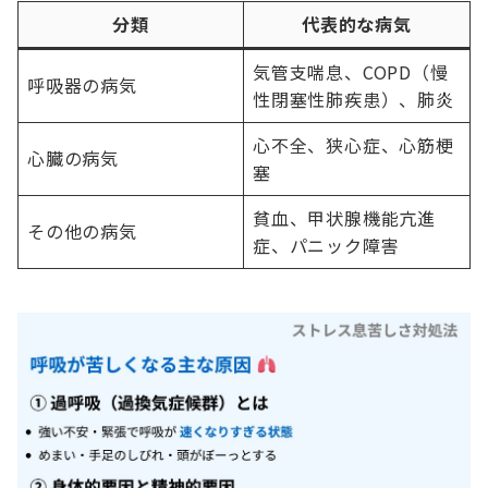
分類
代表的な病気
気管支喘息、COPD（慢
呼吸器の病気
性閉塞性肺疾患）、肺炎
心不全、狭心症、心筋梗
心臓の病気
塞
貧血、甲状腺機能亢進
その他の病気
症、パニック障害