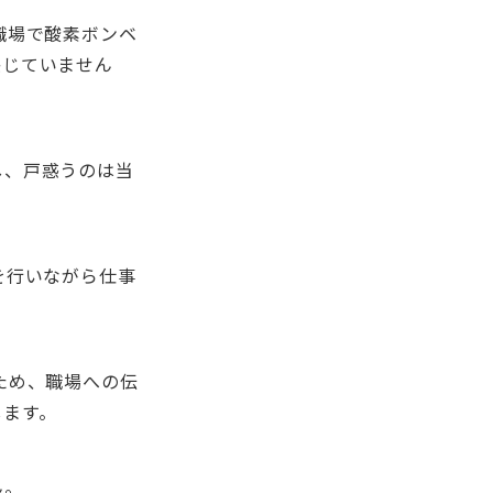
職場で酸素ボンベ
感じていません
し、戸惑うのは当
を行いながら仕事
ため、職場への伝
します。
ん。