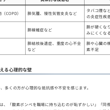
タバコ煙な
（COPD）
肺気腫、慢性気管支炎など
の炎症性疾
肺が硬くな
肺線維症など
みにくくな
肺結核後遺症、重度の心不全
肺や心臓の
など
素不足
与える心理的な壁
際、多くの方が心理的な抵抗感や不安を感じます。
は、「酸素ボンベを職場に持ち込むのが恥ずかしい」「同