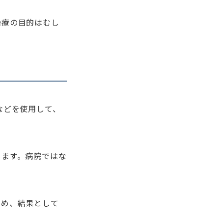
治療の目的はむし
などを使用して、
します。病院ではな
。
ため、結果として