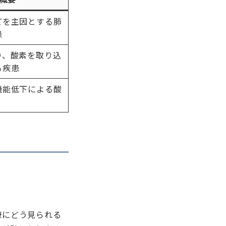
どを主因とする肺
患
り、酸素を取り込
る疾患
機能低下による酸
僚にどう見られる