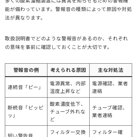
多くの酸素濃縮装置には異常を知らせるための警報機
能が備わっています。警報音の種類によって原因や対処
法が異なります。
取扱説明書でどのような警報音があるのか、それぞれ
の意味を事前に確認しておくことが大切です。
警報音の例
考えられる原因
主な対処法
電源異常、内部
電源確認、業者
連続音「ピー」
温度上昇など
連絡
酸素濃度低下、
断続音「ピッピ
チューブ確認、
チューブ外れな
ッ」
業者連絡
ど
フィルター交換
フィルター確
短い警告音