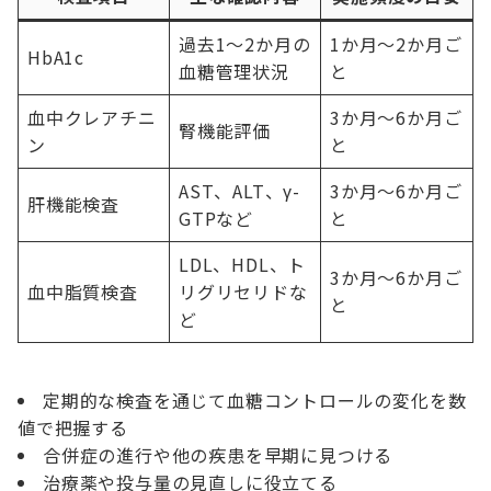
過去1～2か月の
1か月～2か月ご
HbA1c
血糖管理状況
と
血中クレアチニ
3か月～6か月ご
腎機能評価
ン
と
AST、ALT、γ-
3か月～6か月ご
肝機能検査
GTPなど
と
LDL、HDL、ト
3か月～6か月ご
血中脂質検査
リグリセリドな
と
ど
定期的な検査を通じて血糖コントロールの変化を数
値で把握する
合併症の進行や他の疾患を早期に見つける
治療薬や投与量の見直しに役立てる