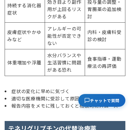
効き目より副作
投与量の調整・
持続する消化器
用が上回るリス
胃腸薬の追加検
症状
クがある
討
アレルギーの可
皮膚症状やかゆ
内科・皮膚科受
能性が否定でき
みなど
診の検討
ない
水分バランスや
食事指導・運動
体重増加や浮腫
生活習慣に問題
療法の再評価
がある恐れ
症状の変化に早めに気づく
適切な医療機関に受診して原因を確認する
チャットで質問
報告内容をメモに残しておくと相談時にスムーズ
テネリグリプチンの代替治療薬