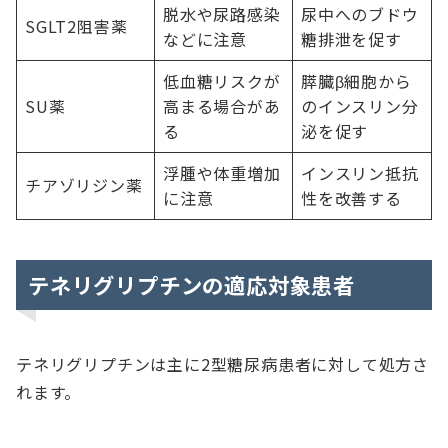
脱水や尿路感染
尿中へのブドウ
SGLT2阻害薬
などに注意
糖排泄を促す
低血糖リスクが
膵臓β細胞から
SU薬
高まる場合があ
のインスリン分
る
泌を促す
浮腫や体重増加
インスリン抵抗
チアゾリジン薬
に注意
性を改善する
テネリグリプチンの適応対象患者
テネリグリプチンは主に2型糖尿病患者に対して処方さ
れます。