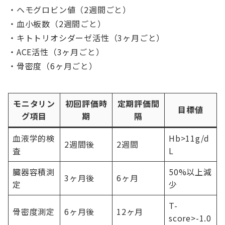
・ヘモグロビン値（2週間ごと）
・血小板数（2週間ごと）
・キトトリオシダーゼ活性（3ヶ月ごと）
・ACE活性（3ヶ月ごと）
・骨密度（6ヶ月ごと）
モニタリン
初回評価時
定期評価間
目標値
グ項目
期
隔
血液学的検
Hb>11g/d
2週間後
2週間
査
L
臓器容積測
50%以上減
3ヶ月後
6ヶ月
定
少
T-
骨密度測定
6ヶ月後
12ヶ月
score>-1.0