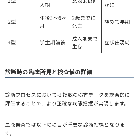
1型
比較的良好
人期
かに
生後3〜6ヶ
2歳までに
2型
極めて早期
月
死亡
成人期まで
3型
学童期前後
症状出現時
生存
診断時の臨床所見と検査値の詳細
診断プロセスにおいては複数の検査データを総合的に
評価することで、より正確な病態把握が実現します。
血液検査では以下の項目が重要な診断指標となりま
す。