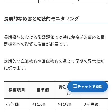
長期的な影響と継続的モニタリング
長期投与における影響評価では特に免疫学的反応と臓
器機能への影響に注目が必要です。
定期的な血液検査や画像検査を通じて早期の異常検知
に努めます。
要注意レベ
チャットで質問
検査項目
基準値
確認頻度
ル
抗体価
<1:160
>1:320
3ヶ月毎