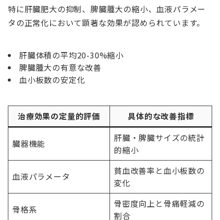
特に肝臓肥大の抑制、脾臓腫大の縮小、血液パラメー
タの正常化において顕著な効果が認められています。
肝臓体積の平均20-30%縮小
脾臓腫大の有意な改善
血小板数の安定化
治療効果の定量的評価
具体的な改善指標
肝臓・脾臓サイズの統計
臓器機能
的縮小
貧血改善率と血小板数の
血液パラメータ
変化
骨密度向上と骨痛軽減の
骨格系
割合