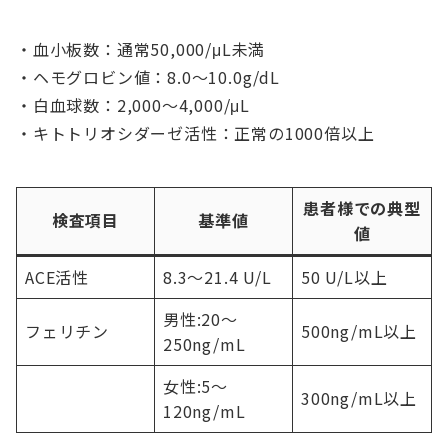
・血小板数：通常50,000/μL未満
・ヘモグロビン値：8.0〜10.0g/dL
・白血球数：2,000〜4,000/μL
・キトトリオシダーゼ活性：正常の1000倍以上
患者様での典型
検査項目
基準値
値
ACE活性
8.3〜21.4 U/L
50 U/L以上
男性:20〜
フェリチン
500ng/mL以上
250ng/mL
女性:5〜
300ng/mL以上
120ng/mL