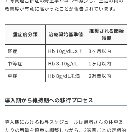
て骨関連合併症の発生率が40.2%減少し、生活の質の
改善度が有意に高かったことが報告されています。
推奨される開始
重症度分類
治療開始基準値
時期
軽症
Hb 10g/dL以上
3ヶ月以内
中等症
Hb 8-10g/dL
1ヶ月以内
重症
Hb 8g/dL未満
2週間以内
導入期から維持期への移行プロセス
導入期における投与スケジュールは患者さんの体重あ
たりの用量を慎重に調整しながら、2週間ごとの定期的