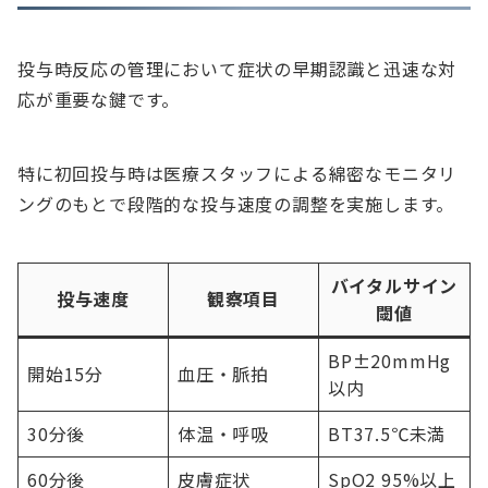
投与時反応の管理において症状の早期認識と迅速な対
応が重要な鍵です。
特に初回投与時は医療スタッフによる綿密なモニタリ
ングのもとで段階的な投与速度の調整を実施します。
バイタルサイン
投与速度
観察項目
閾値
BP±20mmHg
開始15分
血圧・脈拍
以内
30分後
体温・呼吸
BT37.5℃未満
60分後
皮膚症状
SpO2 95%以上