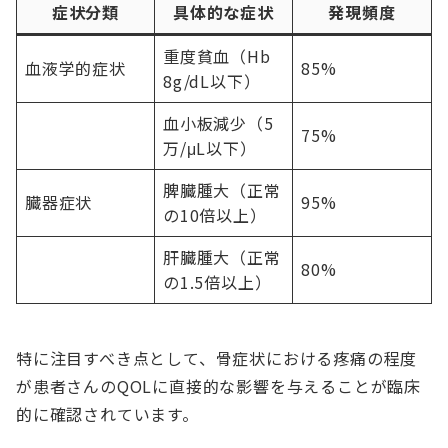
症状分類
具体的な症状
発現頻度
重度貧血（Hb
血液学的症状
85%
8g/dL以下）
血小板減少（5
75%
万/μL以下）
脾臓腫大（正常
臓器症状
95%
の10倍以上）
肝臓腫大（正常
80%
の1.5倍以上）
特に注目すべき点として、骨症状における疼痛の程度
が患者さんのQOLに直接的な影響を与えることが臨床
的に確認されています。