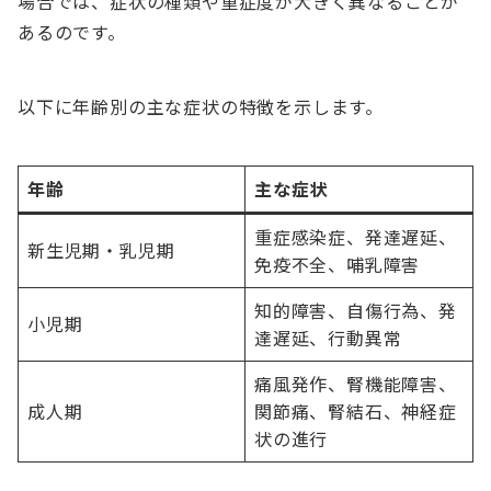
場合では、症状の種類や重症度が大きく異なることが
あるのです。
以下に年齢別の主な症状の特徴を示します。
年齢
主な症状
重症感染症、発達遅延、
新生児期・乳児期
免疫不全、哺乳障害
知的障害、自傷行為、発
小児期
達遅延、行動異常
痛風発作、腎機能障害、
成人期
関節痛、腎結石、神経症
状の進行