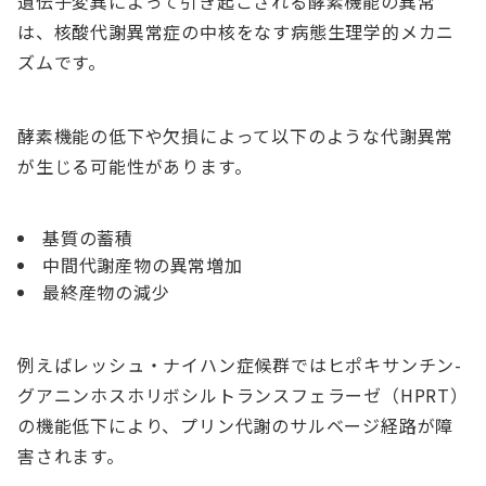
遺伝子変異によって引き起こされる酵素機能の異常
は、核酸代謝異常症の中核をなす病態生理学的メカニ
ズムです。
酵素機能の低下や欠損によって以下のような代謝異常
が生じる可能性があります。
基質の蓄積
中間代謝産物の異常増加
最終産物の減少
例えばレッシュ・ナイハン症候群ではヒポキサンチン-
グアニンホスホリボシルトランスフェラーゼ（HPRT）
の機能低下により、プリン代謝のサルベージ経路が障
害されます。