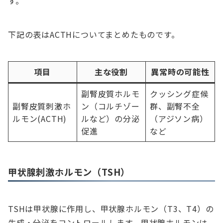
す。
下記の表はACTHについてまとめたものです。
項目
主な役割
異常時の可能性
副腎皮質ホルモ
クッシング症候
副腎皮質刺激ホ
ン（コルチゾー
群、副腎不全
ルモン(ACTH)
ルなど）の分泌
（アジソン病）
促進
など
甲状腺刺激ホルモン（TSH）
TSHは甲状腺に作用し、甲状腺ホルモン（T3、T4）の
生成・分泌をコントロールします。甲状腺ホルモンは