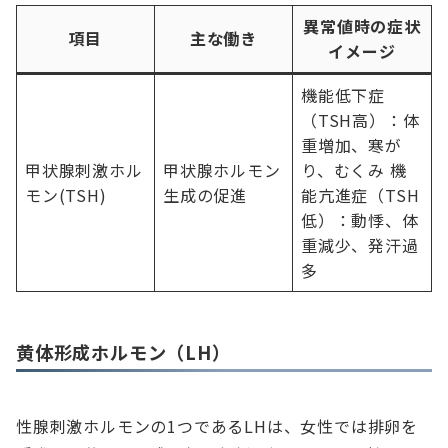
異常値時の症状
項目
主な働き
イメージ
機能低下症
（TSH高）：体
重増加、寒が
甲状腺刺激ホル
甲状腺ホルモン
り、むくみ 機
モン(TSH)
生成の促進
能亢進症（TSH
低）：動悸、体
重減少、発汗過
多
黄体形成ホルモン（LH）
性腺刺激ホルモンの1つであるLHは、女性では排卵を