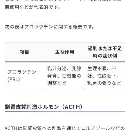
期使用などが代表的です。
次の表はプロラクチンに関する概要です。
過剰または不足
項目
主な作用
時の症状例
乳汁分泌、乳腺
生理不順、不
プロラクチン
発育、性機能の
妊、性欲低下、
(PRL)
調整など
乳房の張りなど
副腎皮質刺激ホルモン（ACTH）
ACTHは副腎皮質への刺激を通じてコルチゾールなどの