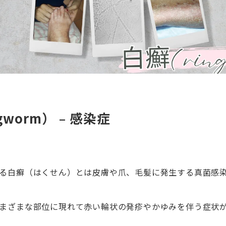
gworm） – 感染症
る白癬（はくせん）とは皮膚や爪、毛髪に発生する真菌感
まざまな部位に現れて赤い輪状の発疹やかゆみを伴う症状