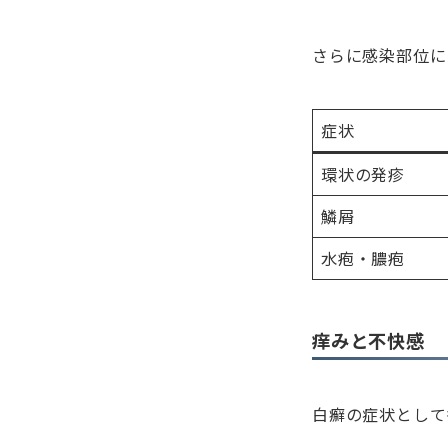
さらに感染部位に
症状
環状の発疹
鱗屑
水疱・膿疱
痒みと不快感
白癬の症状として