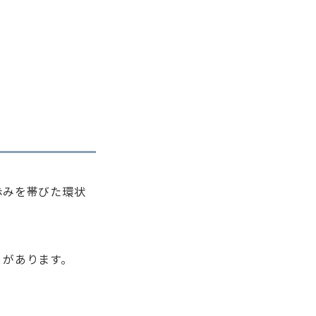
赤みを帯びた環状
とがあります。
。