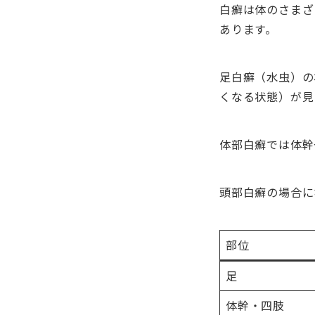
白癬は体のさまざ
あります。
足白癬（水虫）の
くなる状態）が見
体部白癬では体幹
頭部白癬の場合に
部位
足
体幹・四肢