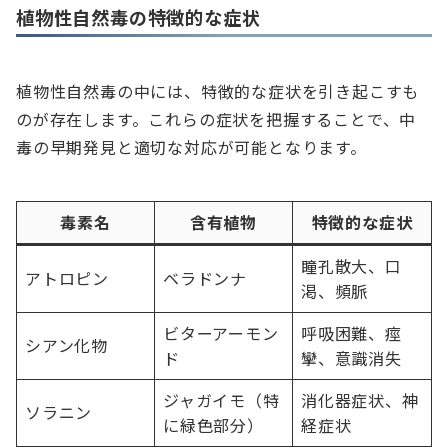
植物性自然毒の特徴的な症状
植物性自然毒の中には、特徴的な症状を引き起こすも
のが存在します。これらの症状を把握することで、中
毒の早期発見と適切な対応が可能となります。
毒素名
含有植物
特徴的な症状
瞳孔散大、口
アトロピン
ベラドンナ
渇、頻脈
ビターアーモン
呼吸困難、痙
シアン化物
ド
攣、意識消失
ジャガイモ（特
消化器症状、神
ソラニン
に緑色部分）
経症状