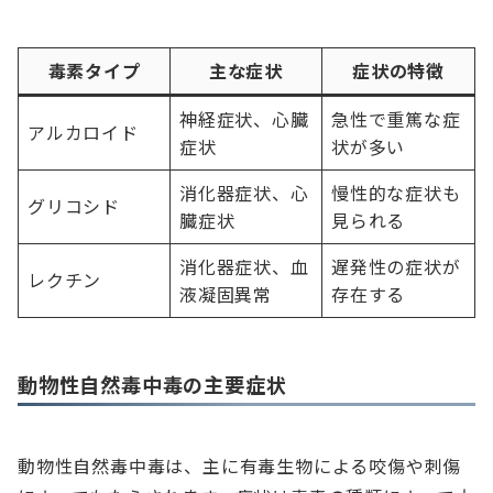
毒素タイプ
主な症状
症状の特徴
神経症状、心臓
急性で重篤な症
アルカロイド
症状
状が多い
消化器症状、心
慢性的な症状も
グリコシド
臓症状
見られる
消化器症状、血
遅発性の症状が
レクチン
液凝固異常
存在する
動物性自然毒中毒の主要症状
動物性自然毒中毒は、主に有毒生物による咬傷や刺傷