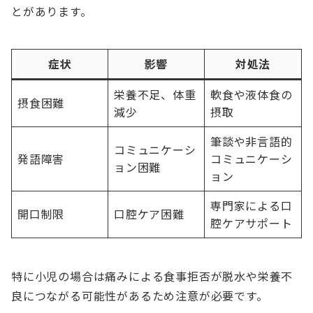
とがあります。
症状
影響
対処法
栄養不足、体重
軟食や液体食の
摂食困難
減少
摂取
筆談や非言語的
コミュニケーシ
発語障害
コミュニケーシ
ョン困難
ョン
専門家による口
開口制限
口腔ケア困難
腔ケアサポート
特に小児の場合は痛みによる食事拒否が脱水や栄養不
良につながる可能性があるため注意が必要です。