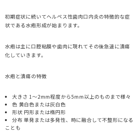
初期症状に続いてヘルペス性歯肉口内炎の特徴的な症
状である水疱形成が始まります。
水疱は主に口腔粘膜や歯肉に現れてその後急速に潰瘍
化していきます。
水疱と潰瘍の特徴
大きさ 1〜2mm程度から5mm以上のものまで様々
色 黄白色または灰白色
形状 円形または楕円形
分布 単発または多発性、時に融合して不整形になる
ことも