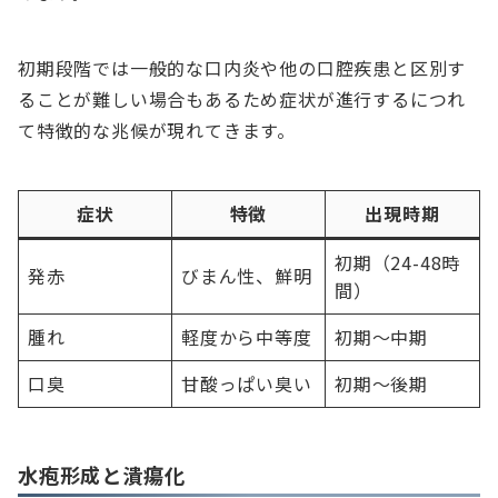
初期段階では一般的な口内炎や他の口腔疾患と区別す
ることが難しい場合もあるため症状が進行するにつれ
て特徴的な兆候が現れてきます。
症状
特徴
出現時期
初期（24-48時
発赤
びまん性、鮮明
間）
腫れ
軽度から中等度
初期〜中期
口臭
甘酸っぱい臭い
初期〜後期
水疱形成と潰瘍化