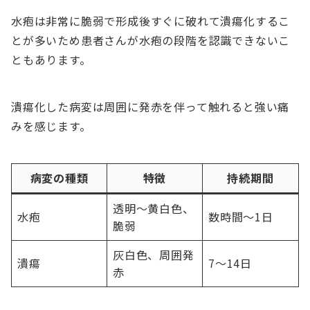
水疱は非常に脆弱で形成後すぐに破れて潰瘍化するこ
とが多いため患者さんが水疱の段階を認識できないこ
ともあります。
潰瘍化した病変は周囲に発赤を伴って触れると強い痛
みを感じます。
病変の種類
特徴
持続期間
透明〜黄白色、
水疱
数時間〜1日
脆弱
灰白色、周囲発
潰瘍
7〜14日
赤