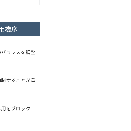
用機序
のバランスを調整
抑制することが重
作用をブロック