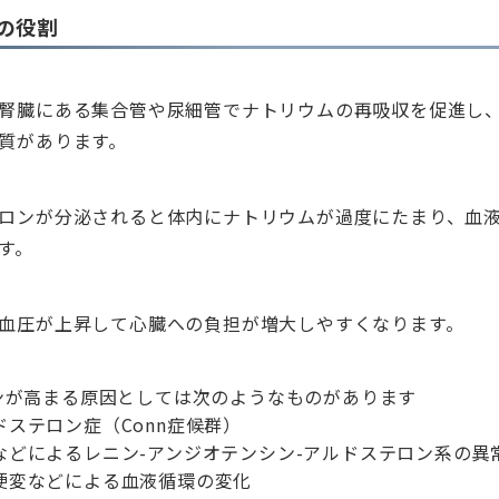
の役割
腎臓にある集合管や尿細管でナトリウムの再吸収を促進し
質があります。
ロンが分泌されると体内にナトリウムが過度にたまり、血
す。
血圧が上昇して心臓への負担が増大しやすくなります。
ンが高まる原因としては次のようなものがあります
ステロン症（Conn症候群）
などによるレニン-アンジオテンシン-アルドステロン系の異
硬変などによる血液循環の変化