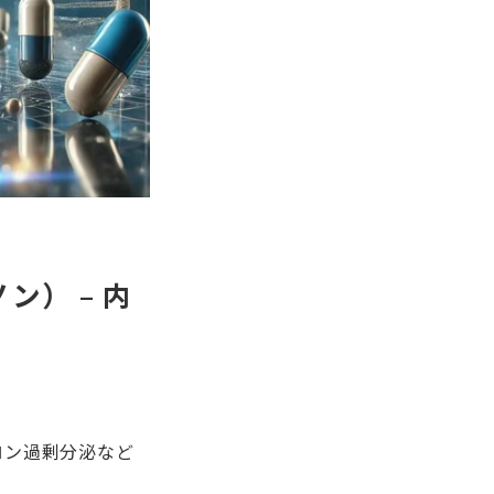
） – 内
ロン過剰分泌など
。