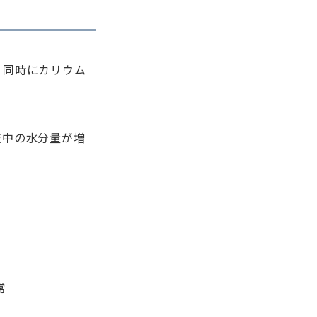
、同時にカリウム
液中の水分量が増
常