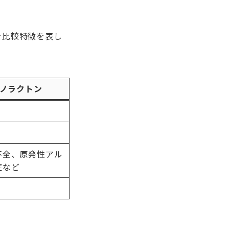
を比較特徴を表し
ノラクトン
不全、原発性アル
症など