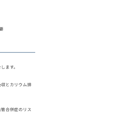
要
合します。
吸収とカリウム排
血管合併症のリス