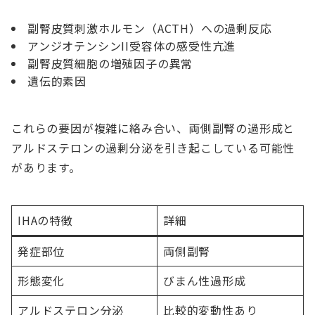
副腎皮質刺激ホルモン（ACTH）への過剰反応
アンジオテンシンII受容体の感受性亢進
副腎皮質細胞の増殖因子の異常
遺伝的素因
これらの要因が複雑に絡み合い、両側副腎の過形成と
アルドステロンの過剰分泌を引き起こしている可能性
があります。
IHAの特徴
詳細
発症部位
両側副腎
形態変化
びまん性過形成
アルドステロン分泌
比較的変動性あり