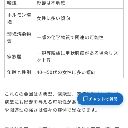
喫煙
影響は不明確
ホルモン環
女性に多い傾向
境
環境汚染物
一部の化学物質で関連の可能性
質
一親等親族に甲状腺癌がある場合リス
家族歴
ク上昇
年齢と性別
40〜50代の女性に多い傾向
これらの要因は古典型、濾胞型、高細胞型のいずれの
チャットで質問
病型にも影響を与える可能性がありますが、その程度
や関連性の強さは個々の症例で異なります。