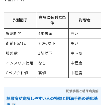
寛解に有利な条
予測因子
影響度
件
罹病期間
4年未満
高い
術前HbA1c
7.0%以下
高い
服薬数
1剤以下
中～高
インスリン使用
なし
中程度
Cペプチド値
高値
中程度