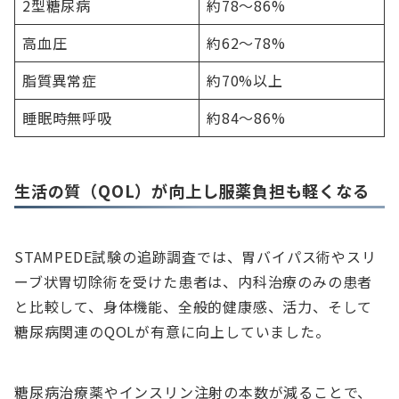
2型糖尿病
約78～86%
高血圧
約62～78%
脂質異常症
約70%以上
睡眠時無呼吸
約84～86%
生活の質（QOL）が向上し服薬負担も軽くなる
STAMPEDE試験の追跡調査では、胃バイパス術やスリ
ーブ状胃切除術を受けた患者は、内科治療のみの患者
と比較して、身体機能、全般的健康感、活力、そして
糖尿病関連のQOLが有意に向上していました。
糖尿病治療薬やインスリン注射の本数が減ることで、