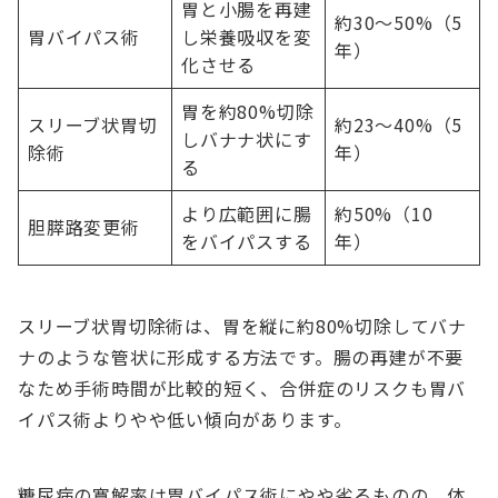
胃と小腸を再建
約30～50%（5
胃バイパス術
し栄養吸収を変
年）
化させる
胃を約80%切除
スリーブ状胃切
約23～40%（5
しバナナ状にす
除術
年）
る
より広範囲に腸
約50%（10
胆膵路変更術
をバイパスする
年）
スリーブ状胃切除術は、胃を縦に約80%切除してバナ
ナのような管状に形成する方法です。腸の再建が不要
なため手術時間が比較的短く、合併症のリスクも胃バ
イパス術よりやや低い傾向があります。
糖尿病の寛解率は胃バイパス術にやや劣るものの、体