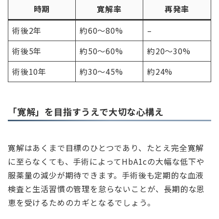
時期
寛解率
再発率
術後2年
約60～80%
–
術後5年
約50～60%
約20～30%
術後10年
約30～45%
約24%
「寛解」を目指すうえで大切な心構え
寛解はあくまで目標のひとつであり、たとえ完全寛解
に至らなくても、手術によってHbA1cの大幅な低下や
服薬量の減少が期待できます。手術後も定期的な血液
検査と生活習慣の管理を怠らないことが、長期的な恩
恵を受けるためのカギとなるでしょう。