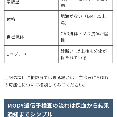
家族歴
病
肥満がない（BMI 25未
体格
満）
GAD抗体・IA-2抗体が陰
自己抗体
性
診断3年以上後も分泌が
Cペプチド
保たれている
上記の項目に複数当てはまる場合は、主治医にMODY
の可能性について相談してみてください。
MODY遺伝子検査の流れは採血から結果
通知までシンプル