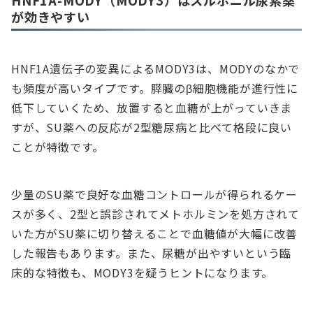
HNF1A-MODY（MODY3）はスルホニル尿素薬
が効きやすい
HNF1A遺伝子の変異によるMODY3は、MODYのなかで
も頻度が高いタイプです。膵臓のβ細胞機能が進行性に
低下していくため、放置すると血糖が上がっていきま
すが、SU薬への反応が2型糖尿病と比べて格段に良い
ことが特徴です。
少量のSU薬で良好な血糖コントロールが得られるケー
スが多く、2型と誤診されてメトホルミンを処方されて
いた方がSU薬に切り替えることで血糖値が大幅に改善
した報告もあります。また、尿糖が出やすいという臨
床的な特徴も、MODY3を疑うヒントになります。