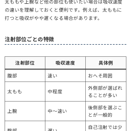
太ももや上腕など他の部位も使いたい場合は吸収速度
の違いを理解しておくと便利です。例えば、太ももに
打つと吸収がやや遅くなる場合があります。
注射部位ごとの特徴
注射部位
吸収速度
具体例
腹部
速い
おへそ周囲
外側部が選ばれ
太もも
中程度
ることが多い
後側部を選ぶこ
上腕
中〜速い
とが一般的
自己注射では少
臀部
遅い