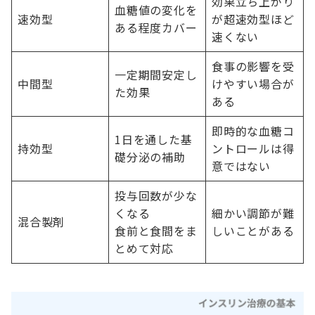
効果立ち上がり
血糖値の変化を
速効型
が超速効型ほど
ある程度カバー
速くない
食事の影響を受
一定期間安定し
中間型
けやすい場合が
た効果
ある
即時的な血糖コ
1日を通した基
持効型
ントロールは得
礎分泌の補助
意ではない
投与回数が少な
くなる
細かい調節が難
混合製剤
食前と食間をま
しいことがある
とめて対応