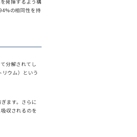
果を発揮するよう構
94%の相同性を持
って分解されてし
トリウム）という
防ぎます。さらに
へ吸収されるのを