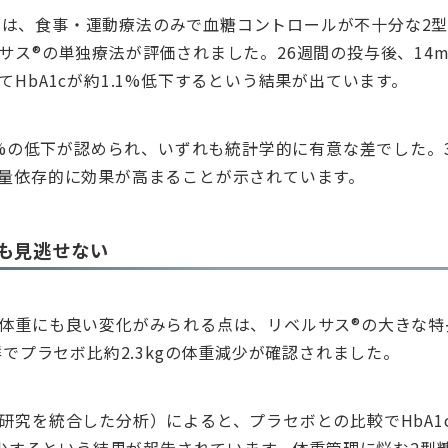
試験では、食事・運動療法のみで血糖コントロールが不十分な2型
サス®の単独療法が評価されました。26週間の投与後、14
HbA1cが約1.1%低下するという結果が出ています。
9%の低下が認められ、いずれも統計学的に有意な差でした。3
量依存的に効果が高まることが示されています。
も見逃せない
体重にも良い変化がみられる点は、リベルサス®の大きな特長で
群でプラセボ比約2.3kgの体重減少が確認されました。
研究を統合した分析）によると、プラセボとの比較でHbA1cは