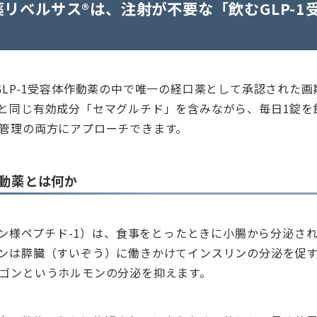
口薬リベルサス®は、注射が不要な「飲むGLP-1
GLP-1受容体作動薬の中で唯一の経口薬として承認された
と同じ有効成分「セマグルチド」を含みながら、毎日1錠を
管理の両方にアプローチできます。
作動薬とは何か
カゴン様ペプチド-1）は、食事をとったときに小腸から分泌さ
ンは膵臓（すいぞう）に働きかけてインスリンの分泌を促
ゴンというホルモンの分泌を抑えます。