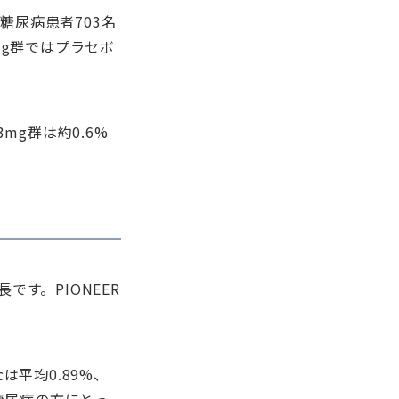
糖尿病患者703名
mg群ではプラセボ
mg群は約0.6%
す。PIONEER
平均0.89%、