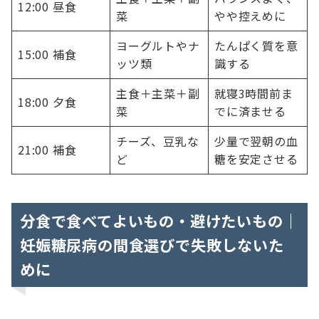
12:00 昼食
菜
やや控えめに
ヨーグルトやナ
たんぱく質を意
15:00 補食
ッツ類
識する
主食＋主菜＋副
就寝3時間前ま
18:00 夕食
菜
でに済ませる
チーズ、豆乳な
少量で翌朝の血
21:00 補食
ど
糖を安定させる
分食で食べてよいもの・避けたいもの｜
妊娠糖尿病の間食選びで失敗しないた
めに