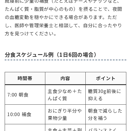
就寝前に少量の補食（たとえばチーズやナッツなど、
たんぱく質・脂質が中心のもの）を摂ることで、夜間
の血糖変動を穏やかにできる場合があります。ただ
し、医師や管理栄養士と相談して、自分に合ったやり
方を見つけてください。
分食スケジュール例（1日6回の場合）
時間帯
内容
ポイント
主食少なめ＋た
糖質30g前後に
7:00 朝食
んぱく質
抑える
おにぎり半分や
朝食で減らした
10:00 補食
果物少量
分を補う
主食＋主菜＋副
バランスよく、