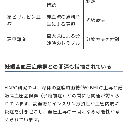
測定
持続
高ビリルビン血
赤血球の過剰産
光線療法
症
生による黄疸
巨大児による分
肩甲難産
分娩方法の検討
娩時のトラブル
妊娠高血圧症候群との関連も指摘されている
HAPO研究では、母体の空腹時血糖値やBMIの上昇と妊
娠高血圧症候群（子癇前症）との間にも関連が認めら
れています。高血糖とインスリン抵抗性が血管内皮に
炎症を引き起こし、血圧上昇の一因となる可能性が考
えられています。