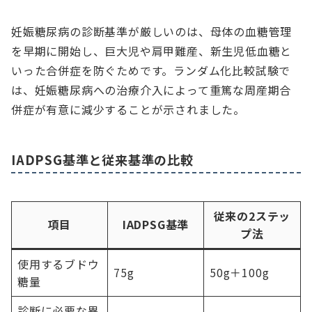
妊娠糖尿病の診断基準が厳しいのは、母体の血糖管理
を早期に開始し、巨大児や肩甲難産、新生児低血糖と
いった合併症を防ぐためです。ランダム化比較試験で
は、妊娠糖尿病への治療介入によって重篤な周産期合
併症が有意に減少することが示されました。
IADPSG基準と従来基準の比較
従来の2ステッ
項目
IADPSG基準
プ法
使用するブドウ
75g
50g＋100g
糖量
診断に必要な異