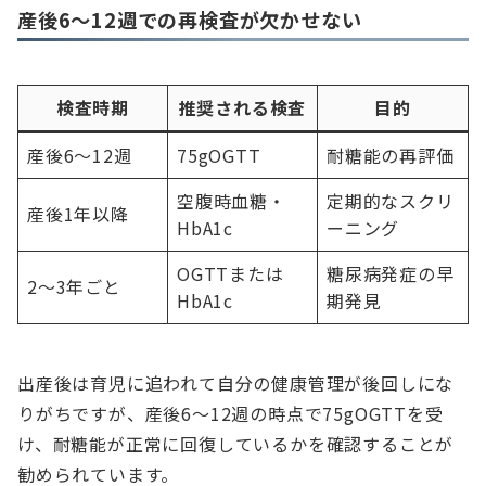
産後6〜12週での再検査が欠かせない
検査時期
推奨される検査
目的
産後6〜12週
75gOGTT
耐糖能の再評価
空腹時血糖・
定期的なスクリ
産後1年以降
HbA1c
ーニング
OGTTまたは
糖尿病発症の早
2〜3年ごと
HbA1c
期発見
出産後は育児に追われて自分の健康管理が後回しにな
りがちですが、産後6〜12週の時点で75gOGTTを受
け、耐糖能が正常に回復しているかを確認することが
勧められています。