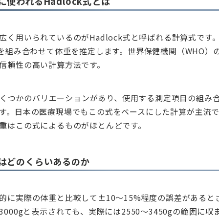
使われるHadlock式とは
く用いられているのがHadlock式と呼ばれる計算式です。B
値を組み合わせて体重を推定します。世界保健機関（WHO）
信頼性の高い計算方法です。
にはいくつかのバリエーションがあり、使用する測定項目の組み
す。日本の医療現場でもこの式をベースにした計算が主流
重はこの式によるものがほとんどです。
はどのくらいあるのか
的に実際の体重と比較して±10～15%程度の誤差があると
000gと表示されても、実際には2550～3450gの範囲に