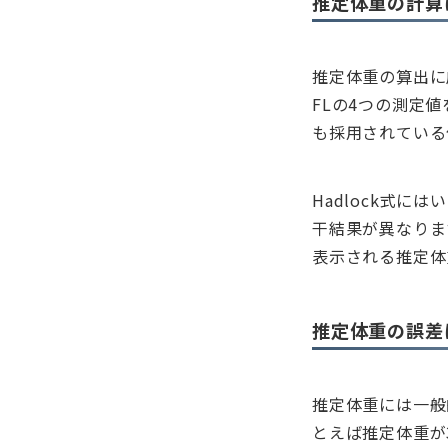
推定体重の計算に
推定体重の算出に広
FLの4つの測定
も採用されている
Hadlock式
干結果が異なりま
表示される推定体
推定体重の誤差
推定体重には一般
とえば推定体重が3