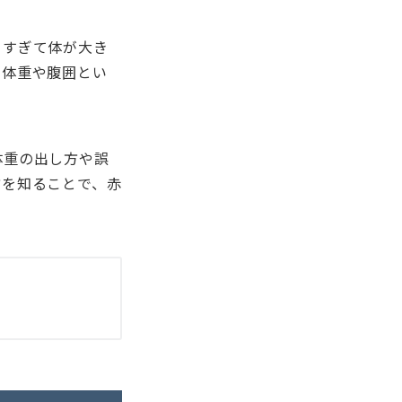
きすぎて体が大き
定体重や腹囲とい
体重の出し方や誤
方を知ることで、赤