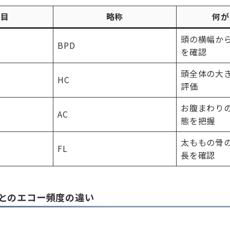
項目
略称
何が
頭の横幅か
BPD
を確認
頭全体の大
HC
評価
お腹まわり
AC
態を把握
太ももの骨
FL
長を確認
とのエコー頻度の違い