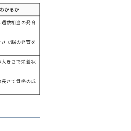
わかるか
ら週数相当の発育
きさで脳の発育を
の大きさで栄養状
の長さで骨格の成