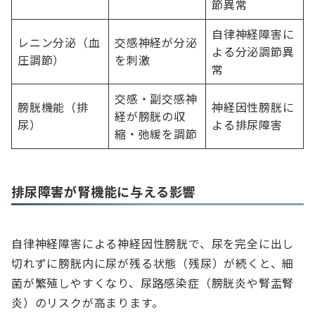
節異常
自律神経障害に
レニン分泌（血
交感神経が分泌
よる分泌調節異
圧調節）
を刺激
常
交感・副交感神
膀胱機能（排
神経因性膀胱に
経が膀胱の収
尿）
よる排尿障害
縮・弛緩を調節
排尿障害が腎機能に与える影響
自律神経障害による神経因性膀胱で、尿を完全に出し
切れずに膀胱内に尿が残る状態（残尿）が続くと、細
菌が繁殖しやすくなり、尿路感染症（膀胱炎や腎盂腎
炎）のリスクが高まります。