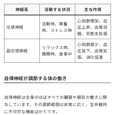
神経系
活動する状況
主な作用
心拍数増加、血
活動時、興奮
交感神経
圧上昇、血管収
時、ストレス時
縮、気管支拡張
心拍数減少、血
リラックス時、
副交感神経
圧低下、血管拡
睡眠時、食事中
張、消化促進
自律神経が調節する体の働き
自律神経は全身のほぼすべての臓器や器官の働きに関
与しています。その調節範囲は非常に広く、生命維持
に不可欠な機能ばかりです。