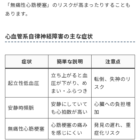
「無痛性心筋梗塞」のリスクが高まったりすることも
あります。
心血管系自律神経障害の主な症状
症状
簡単な説明
注意点
立ち上がると血
転倒、失神のリ
起立性低血圧
圧が下がり、め
スク
まい・ふらつき
安静にしていて
心臓への負担増
安静時頻脈
も心拍数が高い
加
心筋梗塞の痛み
発見の遅れ、重
無痛性心筋梗塞
を感じにくい
症化リスク