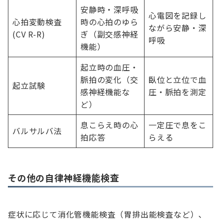
安静時・深呼吸
心電図を記録し
心拍変動検査
時の心拍のゆら
ながら安静・深
(CV R-R)
ぎ（副交感神経
呼吸
機能）
起立時の血圧・
脈拍の変化（交
臥位と立位で血
起立試験
感神経機能な
圧・脈拍を測定
ど）
息こらえ時の心
一定圧で息をこ
バルサルバ法
拍応答
らえる
その他の自律神経機能検査
症状に応じて消化管機能検査（胃排出能検査など）、