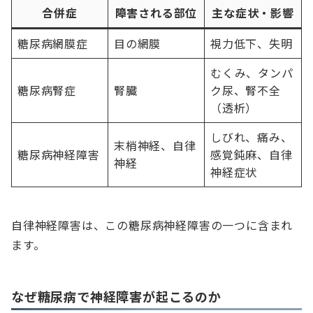
合併症
障害される部位
主な症状・影響
糖尿病網膜症
目の網膜
視力低下、失明
むくみ、タンパ
糖尿病腎症
腎臓
ク尿、腎不全
（透析）
しびれ、痛み、
末梢神経、自律
糖尿病神経障害
感覚鈍麻、自律
神経
神経症状
自律神経障害は、この糖尿病神経障害の一つに含まれ
ます。
なぜ糖尿病で神経障害が起こるのか